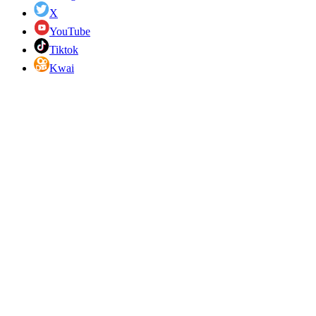
X
YouTube
Tiktok
Kwai