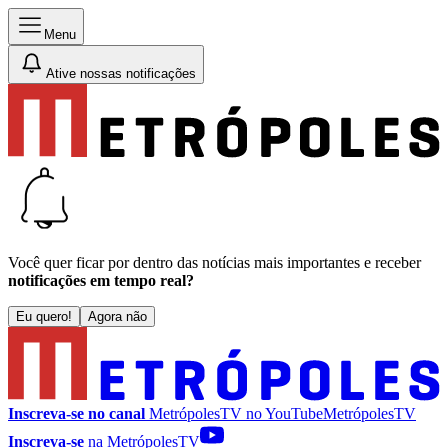
Menu
Ative nossas notificações
Você quer ficar por dentro das notícias mais importantes e receber
notificações em tempo real?
Eu quero!
Agora não
Inscreva-se no canal
MetrópolesTV no
YouTube
MetrópolesTV
Inscreva-se
na MetrópolesTV