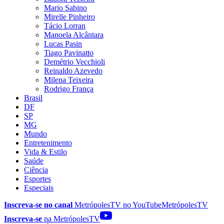
Mario Sabino
Mirelle Pinheiro
Tácio Lorran
Manoela Alcântara
Lucas Pasin
Tiago Pavinatto
Demétrio Vecchioli
Reinaldo Azevedo
Milena Teixeira
Rodrigo França
Brasil
DF
SP
MG
Mundo
Entretenimento
Vida & Estilo
Saúde
Ciência
Esportes
Especiais
Inscreva-se no canal
MetrópolesTV no
YouTube
MetrópolesTV
Inscreva-se
na MetrópolesTV