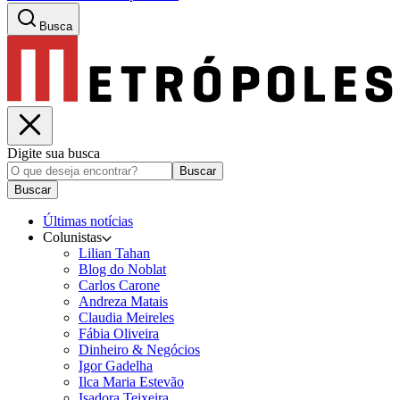
Busca
Digite sua busca
Buscar
Buscar
Últimas notícias
Colunistas
Lilian Tahan
Blog do Noblat
Carlos Carone
Andreza Matais
Claudia Meireles
Fábia Oliveira
Dinheiro & Negócios
Igor Gadelha
Ilca Maria Estevão
Isadora Teixeira