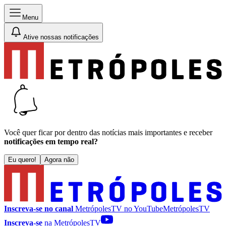
Menu
Ative nossas notificações
Você quer ficar por dentro das notícias mais importantes e receber
notificações em tempo real?
Eu quero!
Agora não
Inscreva-se no canal
MetrópolesTV no
YouTube
MetrópolesTV
Inscreva-se
na MetrópolesTV