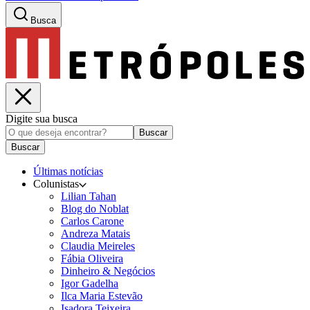
Busca
Digite sua busca
Buscar
Buscar
Últimas notícias
Colunistas
Lilian Tahan
Blog do Noblat
Carlos Carone
Andreza Matais
Claudia Meireles
Fábia Oliveira
Dinheiro & Negócios
Igor Gadelha
Ilca Maria Estevão
Isadora Teixeira