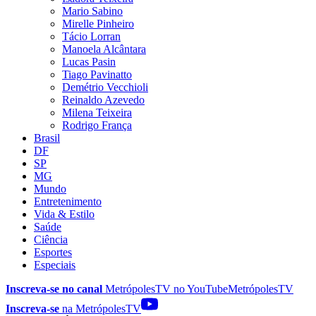
Mario Sabino
Mirelle Pinheiro
Tácio Lorran
Manoela Alcântara
Lucas Pasin
Tiago Pavinatto
Demétrio Vecchioli
Reinaldo Azevedo
Milena Teixeira
Rodrigo França
Brasil
DF
SP
MG
Mundo
Entretenimento
Vida & Estilo
Saúde
Ciência
Esportes
Especiais
Inscreva-se no canal
MetrópolesTV no
YouTube
MetrópolesTV
Inscreva-se
na MetrópolesTV