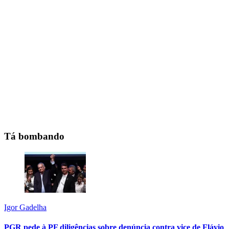
Tá bombando
Igor Gadelha
PGR pede à PF diligências sobre denúncia contra vice de Flávio