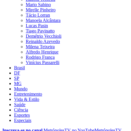
Mario Sabino
Mirelle Pinheiro
Tácio Lorran
Manoela Alcântara
Lucas Pasin
Tiago Pavinatto
Demétrio Vecchioli
Reinaldo Azevedo
Milena Teixeira
Alfredo Henrique
Rodrigo França
Vinícius Passarelli
Brasil
DF
SP
MG
Mundo
Entretenimento
Vida & Estilo
Saúde
Ciência
Esportes
Especiais
Inscreva-se no canal
MetrópolesTV no
YouTube
MetrópolesTV