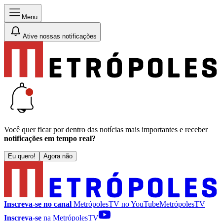
Menu
Ative nossas notificações
Você quer ficar por dentro das notícias mais importantes e receber
notificações em tempo real?
Eu quero!
Agora não
Inscreva-se no canal
MetrópolesTV no
YouTube
MetrópolesTV
Inscreva-se
na MetrópolesTV