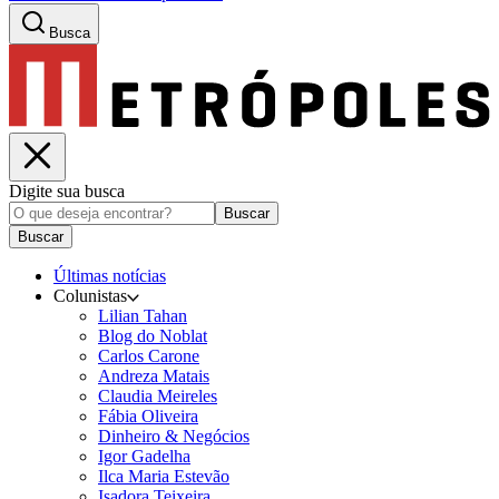
Busca
Digite sua busca
Buscar
Buscar
Últimas notícias
Colunistas
Lilian Tahan
Blog do Noblat
Carlos Carone
Andreza Matais
Claudia Meireles
Fábia Oliveira
Dinheiro & Negócios
Igor Gadelha
Ilca Maria Estevão
Isadora Teixeira