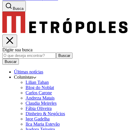
Busca
Digite sua busca
Buscar
Buscar
Últimas notícias
Colunistas
Lilian Tahan
Blog do Noblat
Carlos Carone
Andreza Matais
Claudia Meireles
Fábia Oliveira
Dinheiro & Negócios
Igor Gadelha
Ilca Maria Estevão
Isadora Teixeira