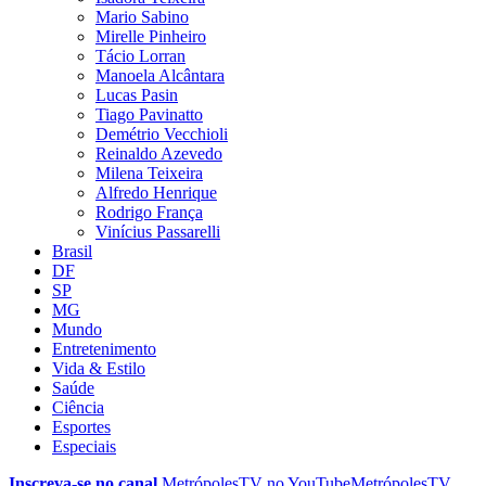
Mario Sabino
Mirelle Pinheiro
Tácio Lorran
Manoela Alcântara
Lucas Pasin
Tiago Pavinatto
Demétrio Vecchioli
Reinaldo Azevedo
Milena Teixeira
Alfredo Henrique
Rodrigo França
Vinícius Passarelli
Brasil
DF
SP
MG
Mundo
Entretenimento
Vida & Estilo
Saúde
Ciência
Esportes
Especiais
Inscreva-se no canal
MetrópolesTV no
YouTube
MetrópolesTV