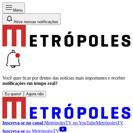
Menu
Ative nossas notificações
Você quer ficar por dentro das notícias mais importantes e receber
notificações em tempo real?
Eu quero!
Agora não
Inscreva-se no canal
MetrópolesTV no
YouTube
MetrópolesTV
Inscreva-se
na MetrópolesTV