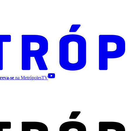
reva-se
na MetrópolesTV