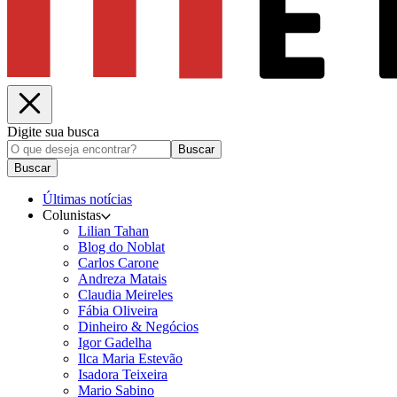
Digite sua busca
Buscar
Buscar
Últimas notícias
Colunistas
Lilian Tahan
Blog do Noblat
Carlos Carone
Andreza Matais
Claudia Meireles
Fábia Oliveira
Dinheiro & Negócios
Igor Gadelha
Ilca Maria Estevão
Isadora Teixeira
Mario Sabino