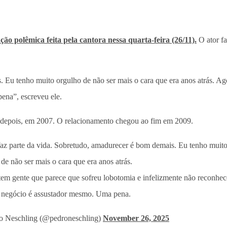
ão polêmica feita pela cantora nessa quarta-feira (26/11).
O ator fa
 Eu tenho muito orgulho de não ser mais o cara que era anos atrás. Ago
na”, escreveu ele.
 depois, em 2007. O relacionamento chegou ao fim em 2009.
az parte da vida. Sobretudo, amadurecer é bom demais. Eu tenho muit
de não ser mais o cara que era anos atrás.
tem gente que parece que sofreu lobotomia e infelizmente não reconhe
 negócio é assustador mesmo. Uma pena.
 Neschling (@pedroneschling)
November 26, 2025