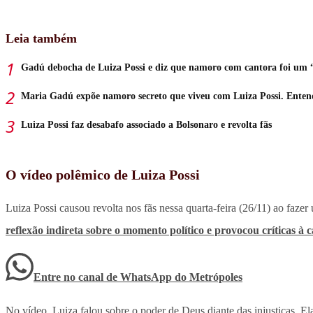
Leia também
Gadú debocha de Luiza Possi e diz que namoro com cantora foi um 
Maria Gadú expõe namoro secreto que viveu com Luiza Possi. Enten
Luiza Possi faz desabafo associado a Bolsonaro e revolta fãs
O vídeo polêmico de Luiza Possi
Luiza Possi causou revolta nos fãs nessa quarta-feira (26/11) ao faze
reflexão indireta sobre o momento político e provocou críticas à 
Entre no canal de WhatsApp
do
Metrópoles
No vídeo, Luiza falou sobre o poder de Deus diante das injustiças. El