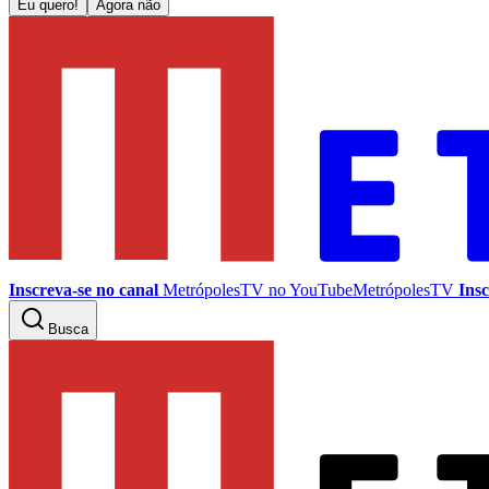
Eu quero!
Agora não
Inscreva-se no canal
MetrópolesTV no
YouTube
MetrópolesTV
Insc
Busca