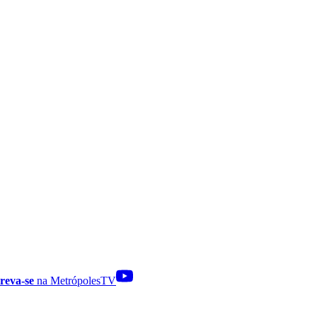
reva-se
na MetrópolesTV