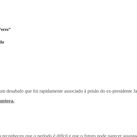
“erro”
da
r um desabafo que foi rapidamente associado à prisão do ex-presidente J
cantora.
a reconheceu que o período é difícil e que o futuro pode parecer assus