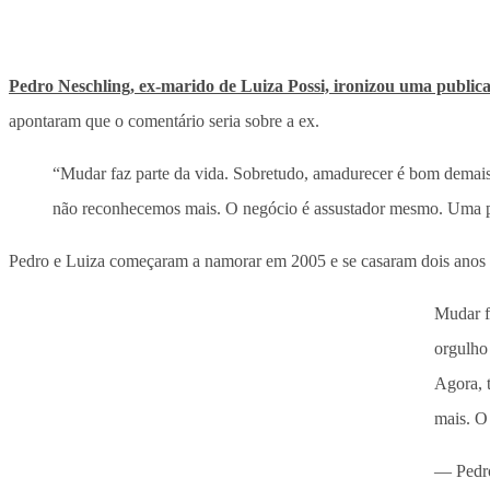
Pedro Neschling, ex-marido de Luiza Possi, ironizou uma publicaç
apontaram que o comentário seria sobre a ex.
“Mudar faz parte da vida. Sobretudo, amadurecer é bom demais.
não reconhecemos mais. O negócio é assustador mesmo. Uma pe
Pedro e Luiza começaram a namorar em 2005 e se casaram dois anos
Mudar f
orgulho 
Agora, 
mais. O
— Pedro