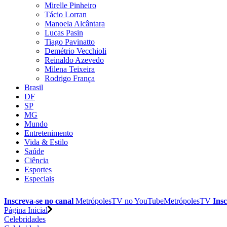
Mirelle Pinheiro
Tácio Lorran
Manoela Alcântara
Lucas Pasin
Tiago Pavinatto
Demétrio Vecchioli
Reinaldo Azevedo
Milena Teixeira
Rodrigo França
Brasil
DF
SP
MG
Mundo
Entretenimento
Vida & Estilo
Saúde
Ciência
Esportes
Especiais
Inscreva-se no canal
MetrópolesTV no
YouTube
MetrópolesTV
Insc
Página Inicial
Celebridades