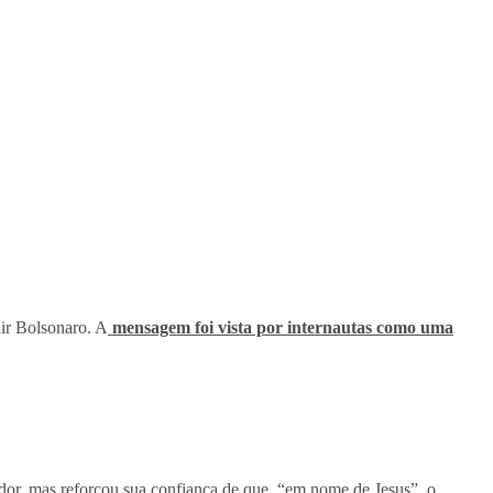
air Bolsonaro. A
mensagem foi vista por internautas como uma
tador, mas reforçou sua confiança de que, “em nome de Jesus”, o