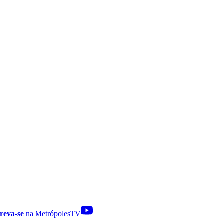
reva-se
na MetrópolesTV