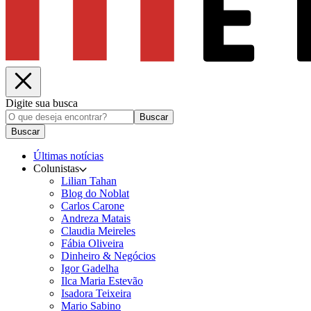
Digite sua busca
Buscar
Buscar
Últimas notícias
Colunistas
Lilian Tahan
Blog do Noblat
Carlos Carone
Andreza Matais
Claudia Meireles
Fábia Oliveira
Dinheiro & Negócios
Igor Gadelha
Ilca Maria Estevão
Isadora Teixeira
Mario Sabino