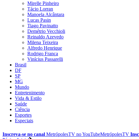
Mirelle Pinheiro
Tácio Lorran
Manoela Alcântara
Lucas Pasin
Tiago Pavinatto
Demétrio Vecchioli
Reinaldo Azevedo
Milena Teixeira
Alfredo Henrique
Rodrigo França
Vinícius Passarelli
Brasil
DF
SP
MG
Mundo
Entretenimento
Vida & Estilo
Saúde
Ciência
Esportes
Especiais
Inscreva-se no canal
MetrópolesTV no
YouTube
MetrópolesTV
Insc