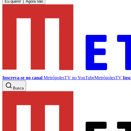
Eu quero!
Agora não
Inscreva-se no canal
MetrópolesTV no
YouTube
MetrópolesTV
Insc
Busca