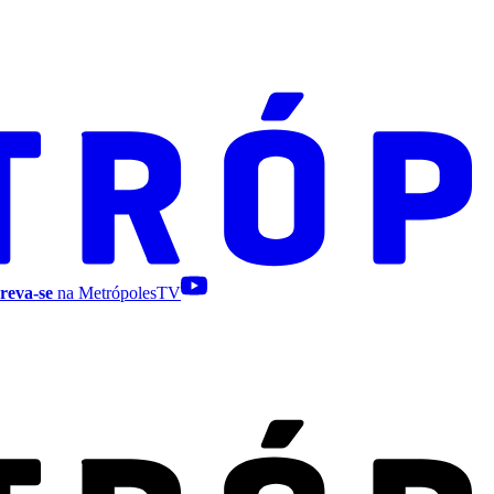
reva-se
na MetrópolesTV