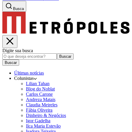
Busca
Digite sua busca
Buscar
Buscar
Últimas notícias
Colunistas
Lilian Tahan
Blog do Noblat
Carlos Carone
Andreza Matais
Claudia Meireles
Fábia Oliveira
Dinheiro & Negócios
Igor Gadelha
Ilca Maria Estevão
Isadora Teixeira