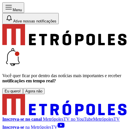
Menu
Ative nossas notificações
Você quer ficar por dentro das notícias mais importantes e receber
notificações em tempo real?
Eu quero!
Agora não
Inscreva-se no canal
MetrópolesTV no
YouTube
MetrópolesTV
Inscreva-se
na MetrópolesTV