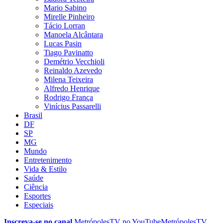
Mario Sabino
Mirelle Pinheiro
Tácio Lorran
Manoela Alcântara
Lucas Pasin
Tiago Pavinatto
Demétrio Vecchioli
Reinaldo Azevedo
Milena Teixeira
Alfredo Henrique
Rodrigo França
Vinícius Passarelli
Brasil
DF
SP
MG
Mundo
Entretenimento
Vida & Estilo
Saúde
Ciência
Esportes
Especiais
Inscreva-se no canal
MetrópolesTV no
YouTube
MetrópolesTV