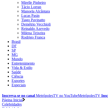
Mirelle Pinheiro
Tácio Lorran
Manoela Alcântara
Lucas Pasin
Tiago Pavinatto
Demétrio Vecchioli
Reinaldo Azevedo
Milena Teixeira
Rodrigo França
Brasil
DF
SP
MG
Mundo
Entretenimento
Vida & Estilo
Saúde
Ciência
Esportes
Especiais
Inscreva-se no canal
MetrópolesTV no
YouTube
MetrópolesTV
Insc
Página Inicial
Celebridades