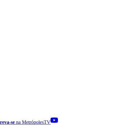
reva-se
na MetrópolesTV