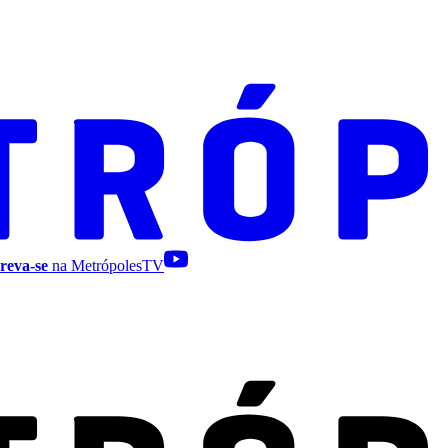
reva-se
na MetrópolesTV