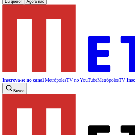
Eu quero!
Agora não
Inscreva-se no canal
MetrópolesTV no
YouTube
MetrópolesTV
Insc
Busca