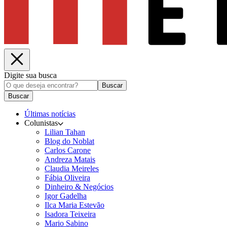
Digite sua busca
Buscar
Buscar
Últimas notícias
Colunistas
Lilian Tahan
Blog do Noblat
Carlos Carone
Andreza Matais
Claudia Meireles
Fábia Oliveira
Dinheiro & Negócios
Igor Gadelha
Ilca Maria Estevão
Isadora Teixeira
Mario Sabino