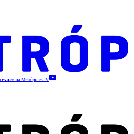
reva-se
na MetrópolesTV