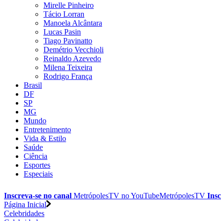
Mirelle Pinheiro
Tácio Lorran
Manoela Alcântara
Lucas Pasin
Tiago Pavinatto
Demétrio Vecchioli
Reinaldo Azevedo
Milena Teixeira
Rodrigo França
Brasil
DF
SP
MG
Mundo
Entretenimento
Vida & Estilo
Saúde
Ciência
Esportes
Especiais
Inscreva-se no canal
MetrópolesTV no
YouTube
MetrópolesTV
Insc
Página Inicial
Celebridades