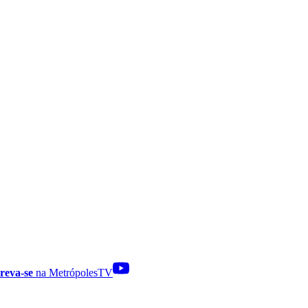
reva-se
na MetrópolesTV