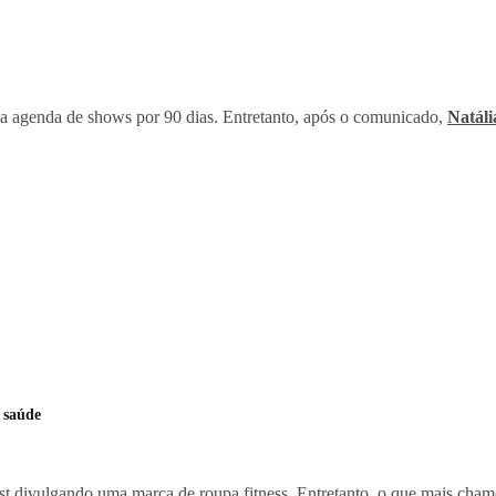
a agenda de shows por 90 dias. Entretanto, após o comunicado,
Natáli
 saúde
st divulgando uma marca de roupa fitness. Entretanto, o que mais chamo