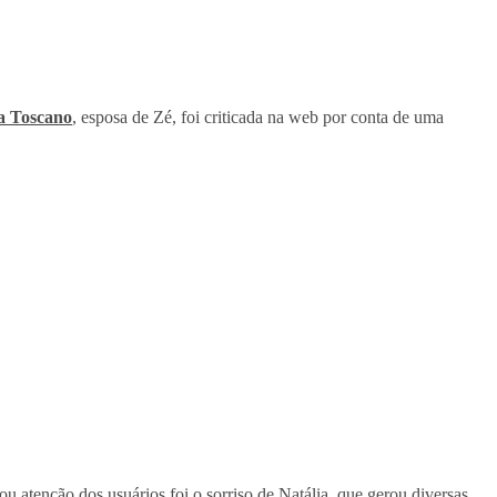
a Toscano
, esposa de Zé, foi criticada na web por conta de uma
u atenção dos usuários foi o sorriso de Natália, que gerou diversas