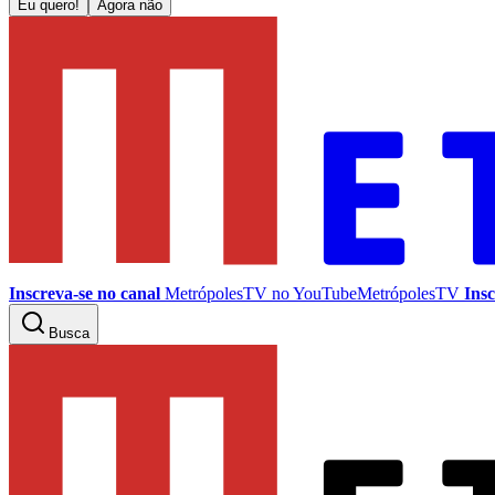
Eu quero!
Agora não
Inscreva-se no canal
MetrópolesTV no
YouTube
MetrópolesTV
Insc
Busca