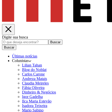
Digite sua busca
Buscar
Buscar
Últimas notícias
Colunistas
Lilian Tahan
Blog do Noblat
Carlos Carone
Andreza Matais
Claudia Meireles
Fábia Oliveira
Dinheiro & Negócios
Igor Gadelha
Ilca Maria Estevão
Isadora Teixeira
Mario Sabino