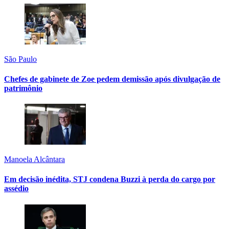
São Paulo
Chefes de gabinete de Zoe pedem demissão após divulgação de
patrimônio
Manoela Alcântara
Em decisão inédita, STJ condena Buzzi à perda do cargo por
assédio