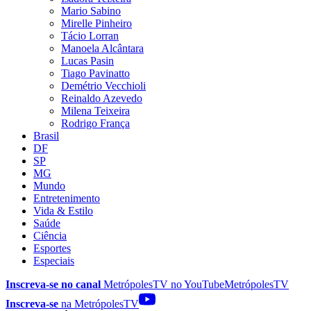
Mario Sabino
Mirelle Pinheiro
Tácio Lorran
Manoela Alcântara
Lucas Pasin
Tiago Pavinatto
Demétrio Vecchioli
Reinaldo Azevedo
Milena Teixeira
Rodrigo França
Brasil
DF
SP
MG
Mundo
Entretenimento
Vida & Estilo
Saúde
Ciência
Esportes
Especiais
Inscreva-se no canal
MetrópolesTV no
YouTube
MetrópolesTV
Inscreva-se
na MetrópolesTV