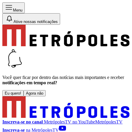
Menu
Ative nossas notificações
Você quer ficar por dentro das notícias mais importantes e receber
notificações em tempo real?
Eu quero!
Agora não
Inscreva-se no canal
MetrópolesTV no
YouTube
MetrópolesTV
Inscreva-se
na MetrópolesTV