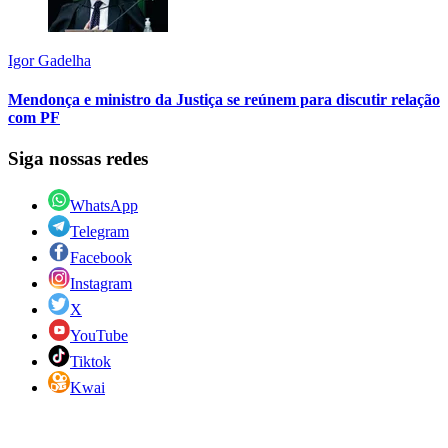
Igor Gadelha
Mendonça e ministro da Justiça se reúnem para discutir relação
com PF
Siga nossas redes
WhatsApp
Telegram
Facebook
Instagram
X
YouTube
Tiktok
Kwai