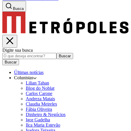
Busca
Digite sua busca
Buscar
Buscar
Últimas notícias
Colunistas
Lilian Tahan
Blog do Noblat
Carlos Carone
Andreza Matais
Claudia Meireles
Fábia Oliveira
Dinheiro & Negócios
Igor Gadelha
Ilca Maria Estevão
Isadora Teixeira