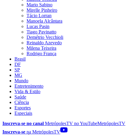
Mario Sabino
Mirelle Pinheiro
Tácio Lorran
Manoela Alcântara
Lucas Pasin
Tiago Pavinatto
Demétrio Vecchioli
Reinaldo Azevedo
Milena Teixeira
Rodrigo França
Brasil
DF
SP
MG
Mundo
Entretenimento
Vida & Estilo
Saúde
Ciência
Esportes
Especiais
Inscreva-se no canal
MetrópolesTV no
YouTube
MetrópolesTV
Inscreva-se
na MetrópolesTV