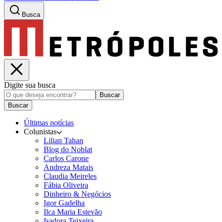
Busca
Digite sua busca
Buscar
Buscar
Últimas notícias
Colunistas
Lilian Tahan
Blog do Noblat
Carlos Carone
Andreza Matais
Claudia Meireles
Fábia Oliveira
Dinheiro & Negócios
Igor Gadelha
Ilca Maria Estevão
Isadora Teixeira