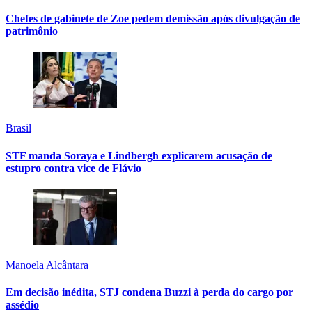
Chefes de gabinete de Zoe pedem demissão após divulgação de
patrimônio
Brasil
STF manda Soraya e Lindbergh explicarem acusação de
estupro contra vice de Flávio
Manoela Alcântara
Em decisão inédita, STJ condena Buzzi à perda do cargo por
assédio