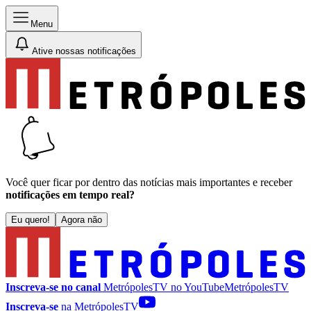
Menu
Ative nossas notificações
Você quer ficar por dentro das notícias mais importantes e receber
notificações em tempo real?
Eu quero!
Agora não
Inscreva-se no canal
MetrópolesTV no
YouTube
MetrópolesTV
Inscreva-se
na MetrópolesTV