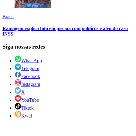
Brasil
Ramagem explica foto em piscina com políticos e alvo do caso
INSS
Siga nossas redes
WhatsApp
Telegram
Facebook
Instagram
X
YouTube
Tiktok
Kwai