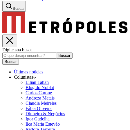
Busca
Digite sua busca
Buscar
Buscar
Últimas notícias
Colunistas
Lilian Tahan
Blog do Noblat
Carlos Carone
Andreza Matais
Claudia Meireles
Fábia Oliveira
Dinheiro & Negócios
Igor Gadelha
Ilca Maria Estevão
Isadora Teixeira