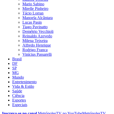
Mario Sabino
Mirelle Pinheiro
Tácio Lorran
Manoela Alcântara
Lucas Pasin
Tiago Pavinatto
Demétrio Vecchioli
Reinaldo Azevedo
Milena Teixeira
Alfredo Henrique
Rodrigo França
Vinícius Passarelli
Brasil
DF
SP
MG
Mundo
Entretenimento
Vida & Estilo
Saúde
Ciência
Esportes
Especiais
Inscreva-se no canal
MetrópolesTV no
YouTube
MetrópolesTV