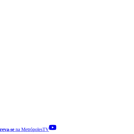
reva-se
na MetrópolesTV