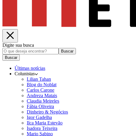
Digite sua busca
Buscar
Buscar
Últimas notícias
Colunistas
Lilian Tahan
Blog do Noblat
Carlos Carone
Andreza Matais
Claudia Meireles
Fábia Oliveira
Dinheiro & Negócios
Igor Gadelha
Ilca Maria Estevão
Isadora Teixeira
Mario Sabino