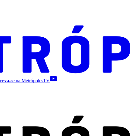
reva-se
na MetrópolesTV