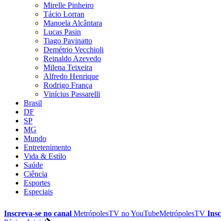
Mirelle Pinheiro
Tácio Lorran
Manoela Alcântara
Lucas Pasin
Tiago Pavinatto
Demétrio Vecchioli
Reinaldo Azevedo
Milena Teixeira
Alfredo Henrique
Rodrigo França
Vinícius Passarelli
Brasil
DF
SP
MG
Mundo
Entretenimento
Vida & Estilo
Saúde
Ciência
Esportes
Especiais
Inscreva-se no canal
MetrópolesTV no
YouTube
MetrópolesTV
Insc