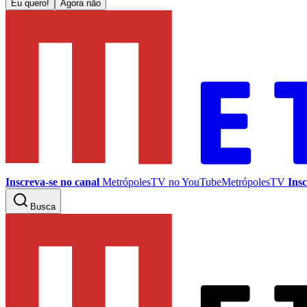
Eu quero!
Agora não
Inscreva-se no canal
MetrópolesTV no
YouTube
MetrópolesTV
Insc
Busca