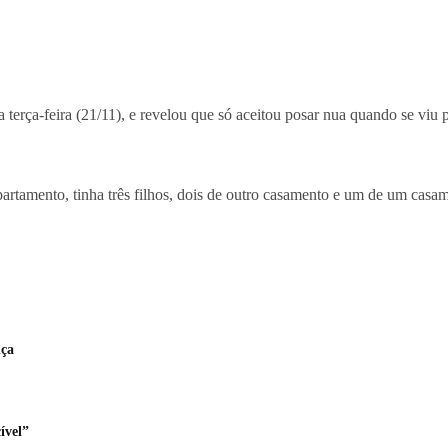
 terça-feira (21/11), e revelou que só aceitou posar nua quando se viu 
amento, tinha três filhos, dois de outro casamento e um de um casame
iça
ível”