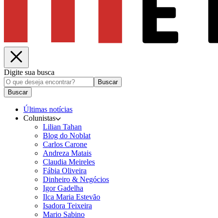
Digite sua busca
Buscar
Buscar
Últimas notícias
Colunistas
Lilian Tahan
Blog do Noblat
Carlos Carone
Andreza Matais
Claudia Meireles
Fábia Oliveira
Dinheiro & Negócios
Igor Gadelha
Ilca Maria Estevão
Isadora Teixeira
Mario Sabino