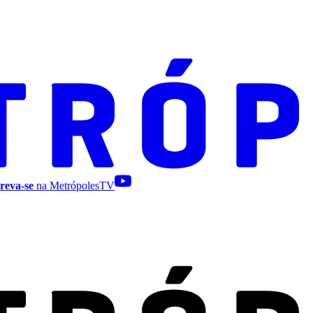
reva-se
na MetrópolesTV