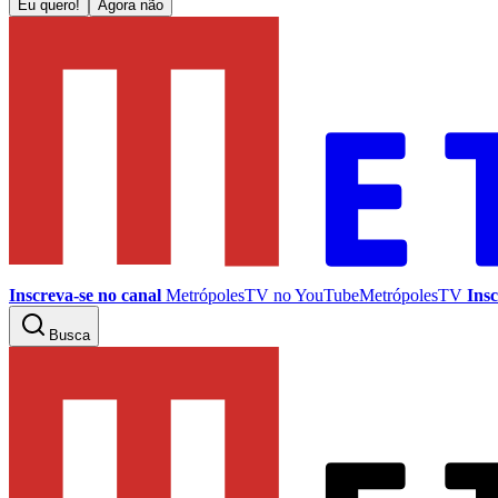
Eu quero!
Agora não
Inscreva-se no canal
MetrópolesTV no
YouTube
MetrópolesTV
Insc
Busca