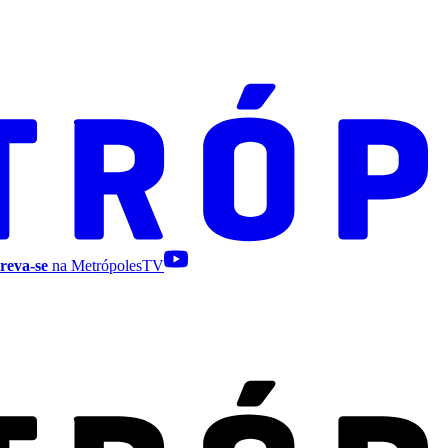
reva-se
na MetrópolesTV