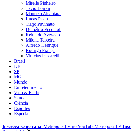
Mirelle Pinheiro
Tácio Lorran
Manoela Alcântara
Lucas Pasin
Tiago Pavinatto
Demétrio Vecchioli
Reinaldo Azevedo
Milena Teixeira
Alfredo Henrique
Rodrigo França
Vinícius Passarelli
Brasil
DF
SP
MG
Mundo
Entretenimento
Vida & Estilo
Saúde
Ciência
Esportes
Especiais
Inscreva-se no canal
MetrópolesTV no
YouTube
MetrópolesTV
Insc