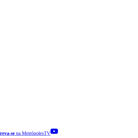
reva-se
na MetrópolesTV