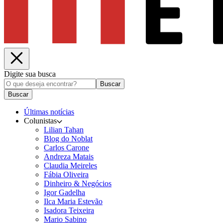
Digite sua busca
Buscar
Buscar
Últimas notícias
Colunistas
Lilian Tahan
Blog do Noblat
Carlos Carone
Andreza Matais
Claudia Meireles
Fábia Oliveira
Dinheiro & Negócios
Igor Gadelha
Ilca Maria Estevão
Isadora Teixeira
Mario Sabino