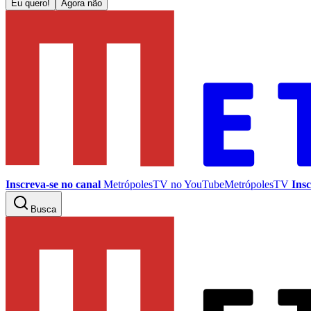
Eu quero!
Agora não
Inscreva-se no canal
MetrópolesTV no
YouTube
MetrópolesTV
Insc
Busca