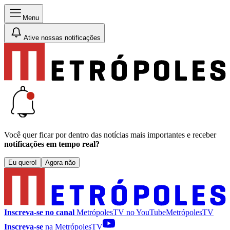
Menu
Ative nossas notificações
Você quer ficar por dentro das notícias mais importantes e receber
notificações em tempo real?
Eu quero!
Agora não
Inscreva-se no canal
MetrópolesTV no
YouTube
MetrópolesTV
Inscreva-se
na MetrópolesTV