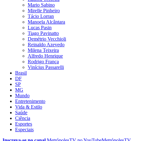
Mario Sabino
Mirelle Pinheiro
Tácio Lorran
Manoela Alcântara
Lucas Pasin
Tiago Pavinatto
Demétrio Vecchioli
Reinaldo Azevedo
Milena Teixeira
Alfredo Henrique
Rodrigo França
Vinícius Passarelli
Brasil
DF
SP
MG
Mundo
Entretenimento
Vida & Estilo
Saúde
Ciência
Esportes
Especiais
Inscreva-se no canal
MetrópolesTV no
YouTube
MetrópolesTV