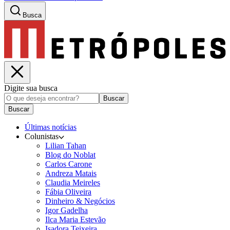
Busca
Digite sua busca
Buscar
Buscar
Últimas notícias
Colunistas
Lilian Tahan
Blog do Noblat
Carlos Carone
Andreza Matais
Claudia Meireles
Fábia Oliveira
Dinheiro & Negócios
Igor Gadelha
Ilca Maria Estevão
Isadora Teixeira