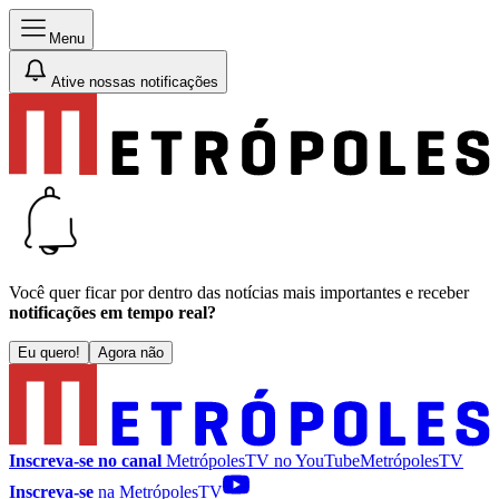
Menu
Ative nossas notificações
Você quer ficar por dentro das notícias mais importantes e receber
notificações em tempo real?
Eu quero!
Agora não
Inscreva-se no canal
MetrópolesTV no
YouTube
MetrópolesTV
Inscreva-se
na MetrópolesTV