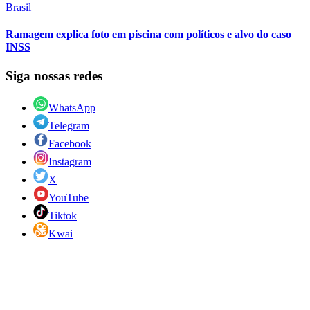
Brasil
Ramagem explica foto em piscina com políticos e alvo do caso
INSS
Siga nossas redes
WhatsApp
Telegram
Facebook
Instagram
X
YouTube
Tiktok
Kwai