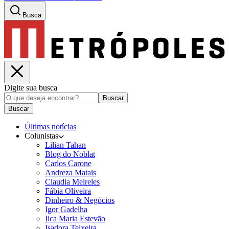
Busca
Digite sua busca
Buscar
Buscar
Últimas notícias
Colunistas
Lilian Tahan
Blog do Noblat
Carlos Carone
Andreza Matais
Claudia Meireles
Fábia Oliveira
Dinheiro & Negócios
Igor Gadelha
Ilca Maria Estevão
Isadora Teixeira