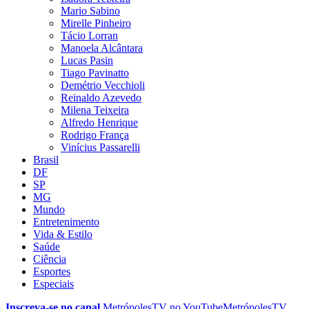
Mario Sabino
Mirelle Pinheiro
Tácio Lorran
Manoela Alcântara
Lucas Pasin
Tiago Pavinatto
Demétrio Vecchioli
Reinaldo Azevedo
Milena Teixeira
Alfredo Henrique
Rodrigo França
Vinícius Passarelli
Brasil
DF
SP
MG
Mundo
Entretenimento
Vida & Estilo
Saúde
Ciência
Esportes
Especiais
Inscreva-se no canal
MetrópolesTV no
YouTube
MetrópolesTV