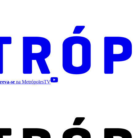
reva-se
na MetrópolesTV