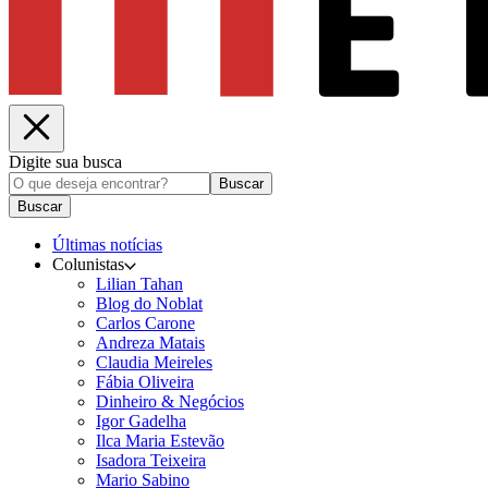
Digite sua busca
Buscar
Buscar
Últimas notícias
Colunistas
Lilian Tahan
Blog do Noblat
Carlos Carone
Andreza Matais
Claudia Meireles
Fábia Oliveira
Dinheiro & Negócios
Igor Gadelha
Ilca Maria Estevão
Isadora Teixeira
Mario Sabino