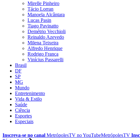
Mirelle Pinheiro
Tácio Lorran
Manoela Alcântara
Lucas Pasin
Tiago Pavinatto
Demétrio Vecchioli
Reinaldo Azevedo
Milena Teixeira
Alfredo Henrique
Rodrigo França
Vinícius Passarelli
Brasil
DF
SP
MG
Mundo
Entretenimento
Vida & Estilo
Saúde
Ciência
Esportes
Especiais
Inscreva-se no canal
MetrópolesTV no
YouTube
MetrópolesTV
Insc