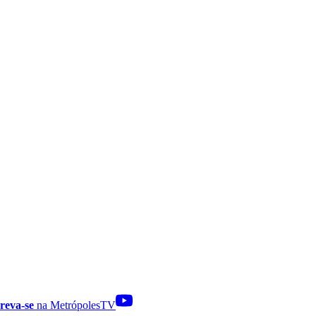
reva-se
na MetrópolesTV