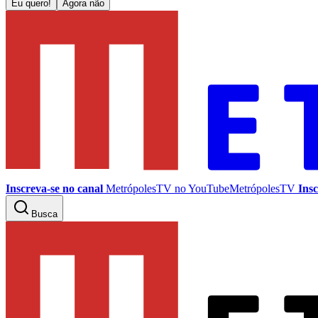
Eu quero!
Agora não
Inscreva-se no canal
MetrópolesTV no
YouTube
MetrópolesTV
Insc
Busca