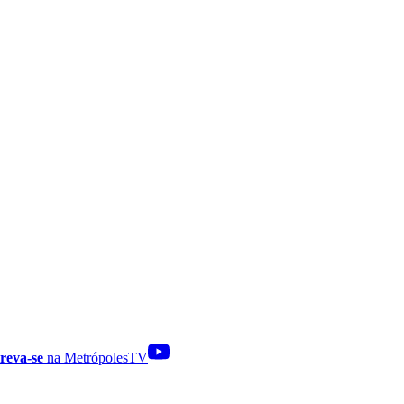
reva-se
na MetrópolesTV