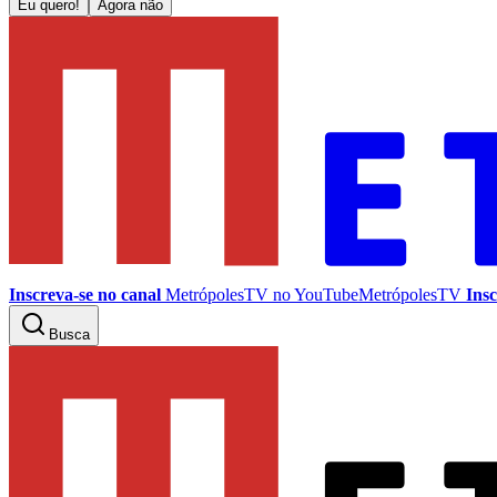
Eu quero!
Agora não
Inscreva-se no canal
MetrópolesTV no
YouTube
MetrópolesTV
Insc
Busca