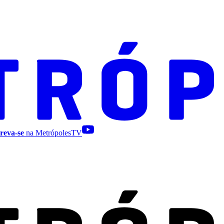
reva-se
na MetrópolesTV