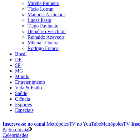
Mirelle Pinheiro
Tácio Lorran
Manoela Alcântara
Lucas Pasin
Tiago Pavinatto
Demétrio Vecchioli
Reinaldo Azevedo
Milena Teixeira
Rodrigo França
Brasil
DF
SP
MG
Mundo
Entretenimento
Vida & Estilo
Saúde
Ciência
Esportes
Especiais
Inscreva-se no canal
MetrópolesTV no
YouTube
MetrópolesTV
Insc
Página Inicial
Celebridades