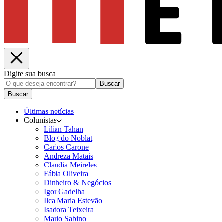
Digite sua busca
Buscar
Buscar
Últimas notícias
Colunistas
Lilian Tahan
Blog do Noblat
Carlos Carone
Andreza Matais
Claudia Meireles
Fábia Oliveira
Dinheiro & Negócios
Igor Gadelha
Ilca Maria Estevão
Isadora Teixeira
Mario Sabino