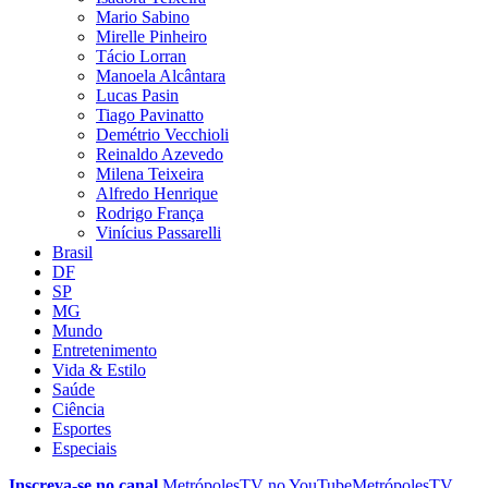
Mario Sabino
Mirelle Pinheiro
Tácio Lorran
Manoela Alcântara
Lucas Pasin
Tiago Pavinatto
Demétrio Vecchioli
Reinaldo Azevedo
Milena Teixeira
Alfredo Henrique
Rodrigo França
Vinícius Passarelli
Brasil
DF
SP
MG
Mundo
Entretenimento
Vida & Estilo
Saúde
Ciência
Esportes
Especiais
Inscreva-se no canal
MetrópolesTV no
YouTube
MetrópolesTV