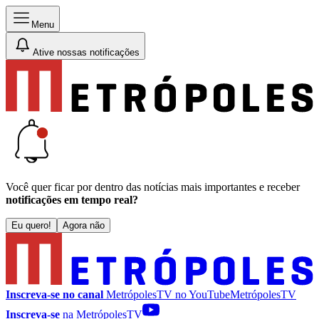
Menu
Ative nossas notificações
Você quer ficar por dentro das notícias mais importantes e receber
notificações em tempo real?
Eu quero!
Agora não
Inscreva-se no canal
MetrópolesTV no
YouTube
MetrópolesTV
Inscreva-se
na MetrópolesTV