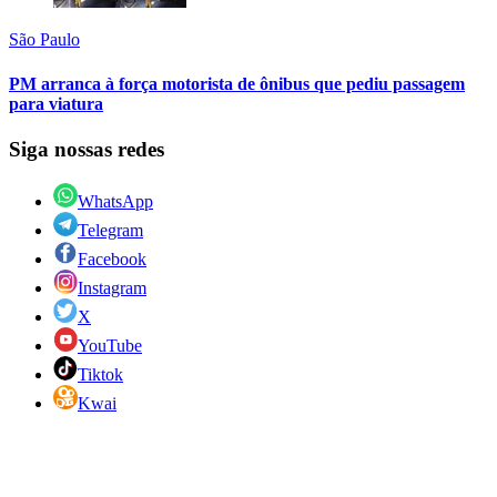
São Paulo
PM arranca à força motorista de ônibus que pediu passagem
para viatura
Siga nossas redes
WhatsApp
Telegram
Facebook
Instagram
X
YouTube
Tiktok
Kwai