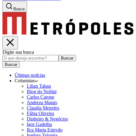
Busca
Digite sua busca
Buscar
Buscar
Últimas notícias
Colunistas
Lilian Tahan
Blog do Noblat
Carlos Carone
Andreza Matais
Claudia Meireles
Fábia Oliveira
Dinheiro & Negócios
Igor Gadelha
Ilca Maria Estevão
Isadora Teixeira