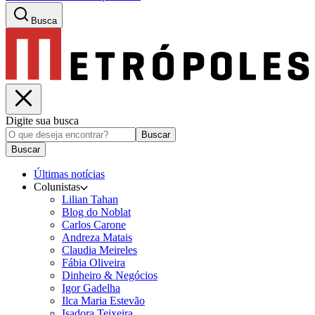
Busca
Digite sua busca
Buscar
Buscar
Últimas notícias
Colunistas
Lilian Tahan
Blog do Noblat
Carlos Carone
Andreza Matais
Claudia Meireles
Fábia Oliveira
Dinheiro & Negócios
Igor Gadelha
Ilca Maria Estevão
Isadora Teixeira