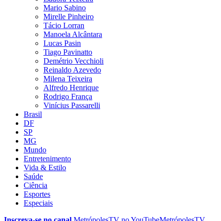
Mario Sabino
Mirelle Pinheiro
Tácio Lorran
Manoela Alcântara
Lucas Pasin
Tiago Pavinatto
Demétrio Vecchioli
Reinaldo Azevedo
Milena Teixeira
Alfredo Henrique
Rodrigo França
Vinícius Passarelli
Brasil
DF
SP
MG
Mundo
Entretenimento
Vida & Estilo
Saúde
Ciência
Esportes
Especiais
Inscreva-se no canal
MetrópolesTV no
YouTube
MetrópolesTV