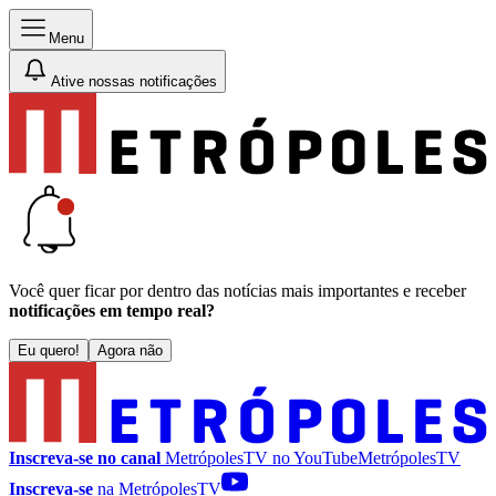
Menu
Ative nossas notificações
Você quer ficar por dentro das notícias mais importantes e receber
notificações em tempo real?
Eu quero!
Agora não
Inscreva-se no canal
MetrópolesTV no
YouTube
MetrópolesTV
Inscreva-se
na MetrópolesTV