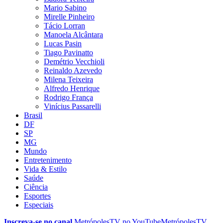
Mario Sabino
Mirelle Pinheiro
Tácio Lorran
Manoela Alcântara
Lucas Pasin
Tiago Pavinatto
Demétrio Vecchioli
Reinaldo Azevedo
Milena Teixeira
Alfredo Henrique
Rodrigo França
Vinícius Passarelli
Brasil
DF
SP
MG
Mundo
Entretenimento
Vida & Estilo
Saúde
Ciência
Esportes
Especiais
Inscreva-se no canal
MetrópolesTV no
YouTube
MetrópolesTV