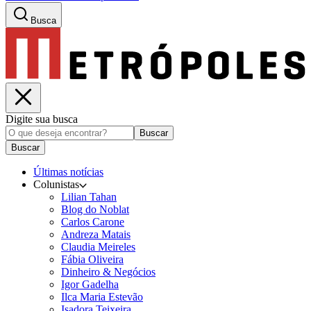
Busca
Digite sua busca
Buscar
Buscar
Últimas notícias
Colunistas
Lilian Tahan
Blog do Noblat
Carlos Carone
Andreza Matais
Claudia Meireles
Fábia Oliveira
Dinheiro & Negócios
Igor Gadelha
Ilca Maria Estevão
Isadora Teixeira