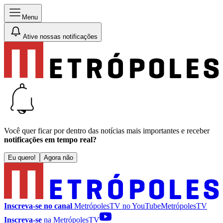
Menu
Ative nossas notificações
Você quer ficar por dentro das notícias mais importantes e receber
notificações em tempo real?
Eu quero!
Agora não
Inscreva-se no canal
MetrópolesTV no
YouTube
MetrópolesTV
Inscreva-se
na MetrópolesTV