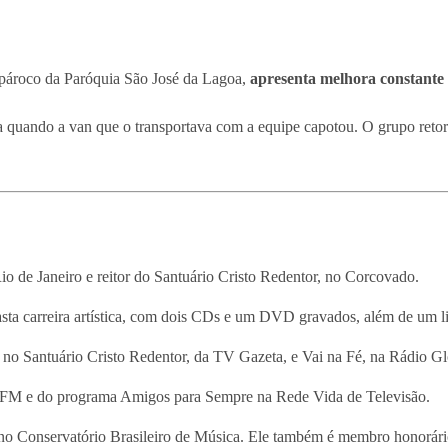
e pároco da Paróquia São José da Lagoa,
apresenta melhora constante 
pa quando a van que o transportava com a equipe capotou. O grupo ret
o de Janeiro e reitor do Santuário Cristo Redentor, no Corcovado.
sta carreira artística, com dois CDs e um DVD gravados, além de um li
no Santuário Cristo Redentor, da TV Gazeta, e Vai na Fé, na Rádio G
a FM e do programa Amigos para Sempre na Rede Vida de Televisão.
a no Conservatório Brasileiro de Música. Ele também é membro honorár