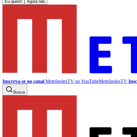
Eu quero!
Agora não
Inscreva-se no canal
MetrópolesTV no
YouTube
MetrópolesTV
Insc
Busca