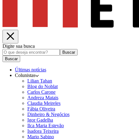
Digite sua busca
Buscar
Buscar
Últimas notícias
Colunistas
Lilian Tahan
Blog do Noblat
Carlos Carone
Andreza Matais
Claudia Meireles
Fábia Oliveira
Dinheiro & Negócios
Igor Gadelha
Ilca Maria Estevão
Isadora Teixeira
Mario Sabino