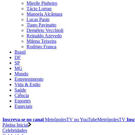
Mirelle Pinheiro
Tácio Lorran
Manoela Alcântara
Lucas Pasin
Tiago Pavinatto
Demétrio Vecchioli
Reinaldo Azevedo
Milena Teixeira
Rodrigo França
Brasil
DF
SP
MG
Mundo
Entretenimento
Vida & Estilo
Saúde
Ciência
Esportes
Especiais
Inscreva-se no canal
MetrópolesTV no
YouTube
MetrópolesTV
Insc
Página Inicial
Celebridades