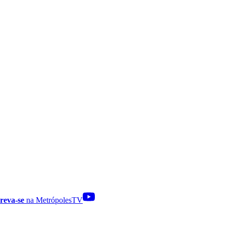
reva-se
na MetrópolesTV