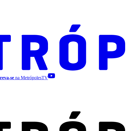
reva-se
na MetrópolesTV