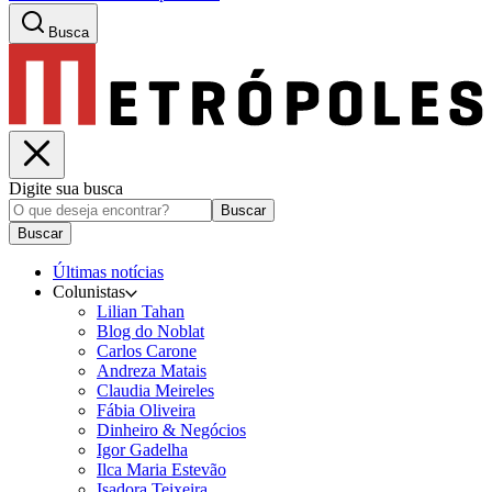
Busca
Digite sua busca
Buscar
Buscar
Últimas notícias
Colunistas
Lilian Tahan
Blog do Noblat
Carlos Carone
Andreza Matais
Claudia Meireles
Fábia Oliveira
Dinheiro & Negócios
Igor Gadelha
Ilca Maria Estevão
Isadora Teixeira