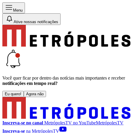
Menu
Ative nossas notificações
Você quer ficar por dentro das notícias mais importantes e receber
notificações em tempo real?
Eu quero!
Agora não
Inscreva-se no canal
MetrópolesTV no
YouTube
MetrópolesTV
Inscreva-se
na MetrópolesTV