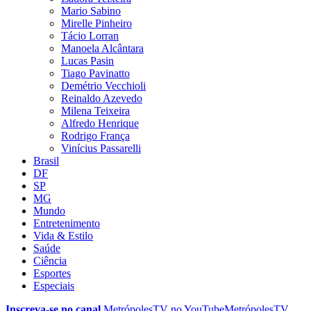
Mario Sabino
Mirelle Pinheiro
Tácio Lorran
Manoela Alcântara
Lucas Pasin
Tiago Pavinatto
Demétrio Vecchioli
Reinaldo Azevedo
Milena Teixeira
Alfredo Henrique
Rodrigo França
Vinícius Passarelli
Brasil
DF
SP
MG
Mundo
Entretenimento
Vida & Estilo
Saúde
Ciência
Esportes
Especiais
Inscreva-se no canal
MetrópolesTV no
YouTube
MetrópolesTV