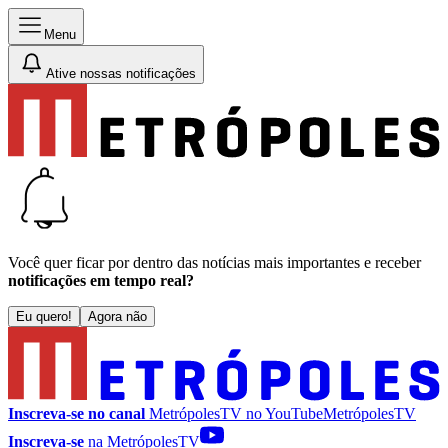
Menu
Ative nossas notificações
Você quer ficar por dentro das notícias mais importantes e receber
notificações em tempo real?
Eu quero!
Agora não
Inscreva-se no canal
MetrópolesTV no
YouTube
MetrópolesTV
Inscreva-se
na MetrópolesTV