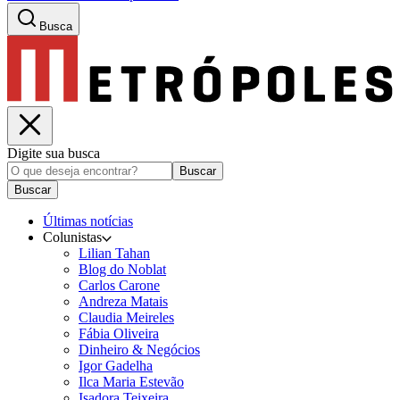
Busca
Digite sua busca
Buscar
Buscar
Últimas notícias
Colunistas
Lilian Tahan
Blog do Noblat
Carlos Carone
Andreza Matais
Claudia Meireles
Fábia Oliveira
Dinheiro & Negócios
Igor Gadelha
Ilca Maria Estevão
Isadora Teixeira