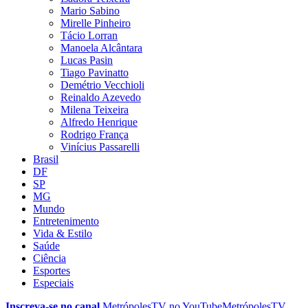
Mario Sabino
Mirelle Pinheiro
Tácio Lorran
Manoela Alcântara
Lucas Pasin
Tiago Pavinatto
Demétrio Vecchioli
Reinaldo Azevedo
Milena Teixeira
Alfredo Henrique
Rodrigo França
Vinícius Passarelli
Brasil
DF
SP
MG
Mundo
Entretenimento
Vida & Estilo
Saúde
Ciência
Esportes
Especiais
Inscreva-se no canal
MetrópolesTV no
YouTube
MetrópolesTV