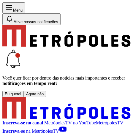
Menu
Ative nossas notificações
Você quer ficar por dentro das notícias mais importantes e receber
notificações em tempo real?
Eu quero!
Agora não
Inscreva-se no canal
MetrópolesTV no
YouTube
MetrópolesTV
Inscreva-se
na MetrópolesTV