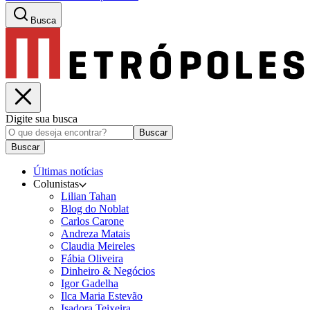
Busca
Digite sua busca
Buscar
Buscar
Últimas notícias
Colunistas
Lilian Tahan
Blog do Noblat
Carlos Carone
Andreza Matais
Claudia Meireles
Fábia Oliveira
Dinheiro & Negócios
Igor Gadelha
Ilca Maria Estevão
Isadora Teixeira