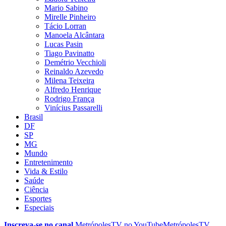
Mario Sabino
Mirelle Pinheiro
Tácio Lorran
Manoela Alcântara
Lucas Pasin
Tiago Pavinatto
Demétrio Vecchioli
Reinaldo Azevedo
Milena Teixeira
Alfredo Henrique
Rodrigo França
Vinícius Passarelli
Brasil
DF
SP
MG
Mundo
Entretenimento
Vida & Estilo
Saúde
Ciência
Esportes
Especiais
Inscreva-se no canal
MetrópolesTV no
YouTube
MetrópolesTV