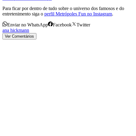
Para ficar por dentro de tudo sobre o universo dos famosos e do
entretenimento siga o
perfil Metrópoles Fun no Instagram
.
Enviar no WhatsApp
Facebook
Twitter
ana hickmann
Ver Comentários