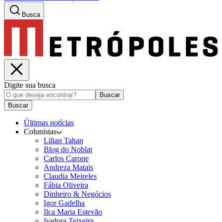
Busca
Digite sua busca
Buscar
Buscar
Últimas notícias
Colunistas
Lilian Tahan
Blog do Noblat
Carlos Carone
Andreza Matais
Claudia Meireles
Fábia Oliveira
Dinheiro & Negócios
Igor Gadelha
Ilca Maria Estevão
Isadora Teixeira