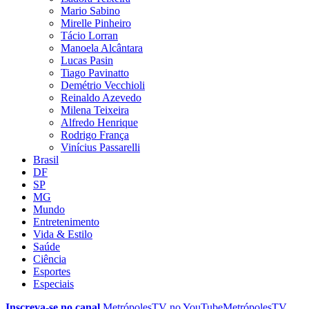
Mario Sabino
Mirelle Pinheiro
Tácio Lorran
Manoela Alcântara
Lucas Pasin
Tiago Pavinatto
Demétrio Vecchioli
Reinaldo Azevedo
Milena Teixeira
Alfredo Henrique
Rodrigo França
Vinícius Passarelli
Brasil
DF
SP
MG
Mundo
Entretenimento
Vida & Estilo
Saúde
Ciência
Esportes
Especiais
Inscreva-se no canal
MetrópolesTV no
YouTube
MetrópolesTV