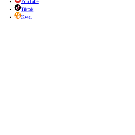
YouTube
Tiktok
Kwai