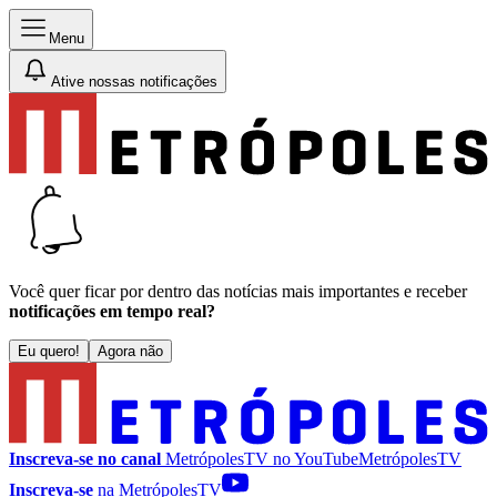
Menu
Ative nossas notificações
Você quer ficar por dentro das notícias mais importantes e receber
notificações em tempo real?
Eu quero!
Agora não
Inscreva-se no canal
MetrópolesTV no
YouTube
MetrópolesTV
Inscreva-se
na MetrópolesTV