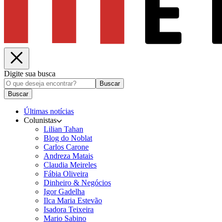
Digite sua busca
Buscar
Buscar
Últimas notícias
Colunistas
Lilian Tahan
Blog do Noblat
Carlos Carone
Andreza Matais
Claudia Meireles
Fábia Oliveira
Dinheiro & Negócios
Igor Gadelha
Ilca Maria Estevão
Isadora Teixeira
Mario Sabino