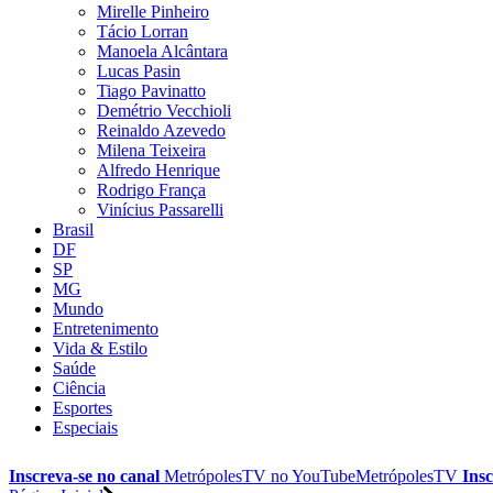
Mirelle Pinheiro
Tácio Lorran
Manoela Alcântara
Lucas Pasin
Tiago Pavinatto
Demétrio Vecchioli
Reinaldo Azevedo
Milena Teixeira
Alfredo Henrique
Rodrigo França
Vinícius Passarelli
Brasil
DF
SP
MG
Mundo
Entretenimento
Vida & Estilo
Saúde
Ciência
Esportes
Especiais
Inscreva-se no canal
MetrópolesTV no
YouTube
MetrópolesTV
Insc