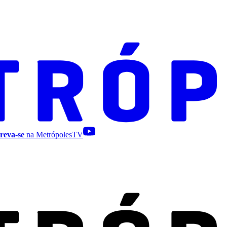
reva-se
na MetrópolesTV