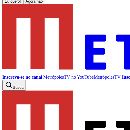
Eu quero!
Agora não
Inscreva-se no canal
MetrópolesTV no
YouTube
MetrópolesTV
Insc
Busca