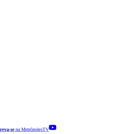
reva-se
na MetrópolesTV