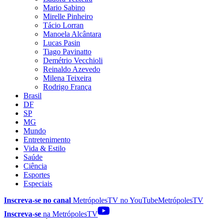
Mario Sabino
Mirelle Pinheiro
Tácio Lorran
Manoela Alcântara
Lucas Pasin
Tiago Pavinatto
Demétrio Vecchioli
Reinaldo Azevedo
Milena Teixeira
Rodrigo França
Brasil
DF
SP
MG
Mundo
Entretenimento
Vida & Estilo
Saúde
Ciência
Esportes
Especiais
Inscreva-se no canal
MetrópolesTV no
YouTube
MetrópolesTV
Inscreva-se
na MetrópolesTV