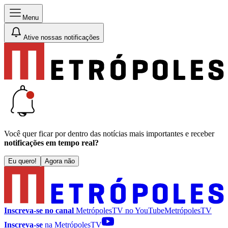
Menu
Ative nossas notificações
Você quer ficar por dentro das notícias mais importantes e receber
notificações em tempo real?
Eu quero!
Agora não
Inscreva-se no canal
MetrópolesTV no
YouTube
MetrópolesTV
Inscreva-se
na MetrópolesTV