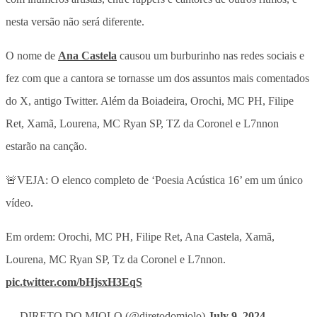
nesta versão não será diferente.
O nome de
Ana Castela
causou um burburinho nas redes sociais e
fez com que a cantora se tornasse um dos assuntos mais comentados
do X, antigo Twitter. Além da Boiadeira, Orochi, MC PH, Filipe
Ret, Xamã, Lourena, MC Ryan SP, TZ da Coronel e L7nnon
estarão na canção.
🚨VEJA: O elenco completo de ‘Poesia Acústica 16’ em um único
vídeo.
Em ordem: Orochi, MC PH, Filipe Ret, Ana Castela, Xamã,
Lourena, MC Ryan SP, Tz da Coronel e L7nnon.
pic.twitter.com/bHjsxH3EqS
— DIRETO DO MIOLO (@diretodomiolo)
July 9, 2024