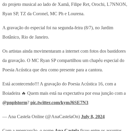
do projeto musical ao lado de Xamã, Filipe Ret, Orochi, L7NNON,
Ryan SP, TZ da Coronel, MC Ph e Lourena.
A gravação do especial foi na segunda-feira (8/7), no Jardim
Botânico, Rio de Janeiro.
Os artistas ainda movimentaram a internet com fotos dos bastidores
da gravação. O MC Ryan SP compartilhou um chapéu especial do
Poesia Acústica que deu como presente para a cantora.
Está acontecendo!!! A gravação do Poesia Acústica 16, com a
Boiadeira 🔥 Quem mais está na expectativa por essa junção com a
@pnplstorm
?
pic.twitter.com/kymJ6SE7N3
— Ana Castela Online (@AnaCastelaOn)
July 8, 2024
Com a repercussão, o nome
Ana Castela
ficou entre os assuntos