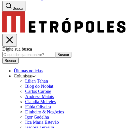
Busca
Digite sua busca
Buscar
Buscar
Últimas notícias
Colunistas
Lilian Tahan
Blog do Noblat
Carlos Carone
Andreza Matais
Claudia Meireles
Fábia Oliveira
Dinheiro & Negócios
Igor Gadelha
Ilca Maria Estevão
Isadora Teixeira