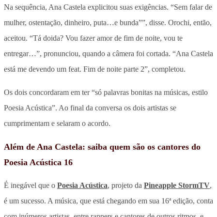
Na sequência, Ana Castela explicitou suas exigências. “Sem falar de
mulher, ostentação, dinheiro, puta…e bunda””, disse. Orochi, então,
aceitou. “Tá doida? Vou fazer amor de fim de noite, vou te
entregar…”, pronunciou, quando a câmera foi cortada. “Ana Castela
está me devendo um feat. Fim de noite parte 2”, completou.
Os dois concordaram em ter “só palavras bonitas na músicas, estilo
Poesia Acústica”. Ao final da conversa os dois artistas se
cumprimentam e selaram o acordo.
Além de Ana Castela: saiba quem são os cantores do
Poesia Acústica 16
É inegável que o
Poesia Acústica
, projeto da
Pineapple StormTV
,
é um sucesso. A música, que está chegando em sua 16ª edição, conta
com inúmeros artistas, entre rappers e cantores de outros ritmos, e