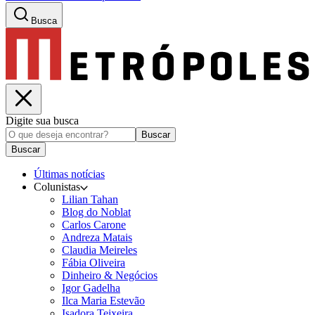
Busca
Digite sua busca
Buscar
Buscar
Últimas notícias
Colunistas
Lilian Tahan
Blog do Noblat
Carlos Carone
Andreza Matais
Claudia Meireles
Fábia Oliveira
Dinheiro & Negócios
Igor Gadelha
Ilca Maria Estevão
Isadora Teixeira