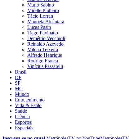
Mario Sabino
Mirelle Pinheiro
Tácio Lorran
Manoela Alcântara
Lucas Pasin
Tiago Pavinatto
Demétrio Vecchioli
Reinaldo Azevedo
Milena Teixeira
Alfredo Henrique
Rodrigo França
Vinícius Passarelli
Brasil
DF
SP
MG
Mundo
Entretenimento
Vida & Estilo
Saúde
Ciência
Esportes
Especiais
Inscreva-se no canal
MetrópolesTV no
YouTube
MetrópolesTV