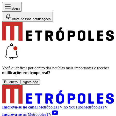
Menu
Ative nossas notificações
Você quer ficar por dentro das notícias mais importantes e receber
notificações em tempo real?
Eu quero!
Agora não
Inscreva-se no canal
MetrópolesTV no
YouTube
MetrópolesTV
Inscreva-se
na MetrópolesTV