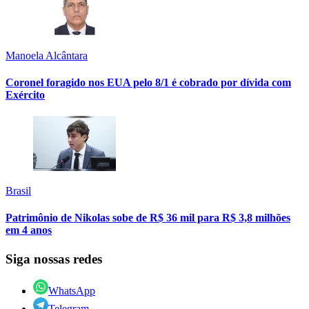
Manoela Alcântara
Coronel foragido nos EUA pelo 8/1 é cobrado por dívida com
Exército
Brasil
Patrimônio de Nikolas sobe de R$ 36 mil para R$ 3,8 milhões
em 4 anos
Siga nossas redes
WhatsApp
Telegram