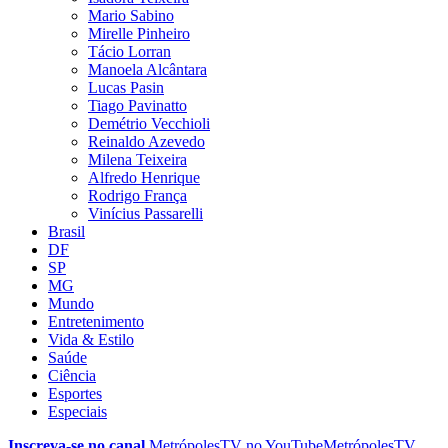
Mario Sabino
Mirelle Pinheiro
Tácio Lorran
Manoela Alcântara
Lucas Pasin
Tiago Pavinatto
Demétrio Vecchioli
Reinaldo Azevedo
Milena Teixeira
Alfredo Henrique
Rodrigo França
Vinícius Passarelli
Brasil
DF
SP
MG
Mundo
Entretenimento
Vida & Estilo
Saúde
Ciência
Esportes
Especiais
Inscreva-se no canal
MetrópolesTV no
YouTube
MetrópolesTV