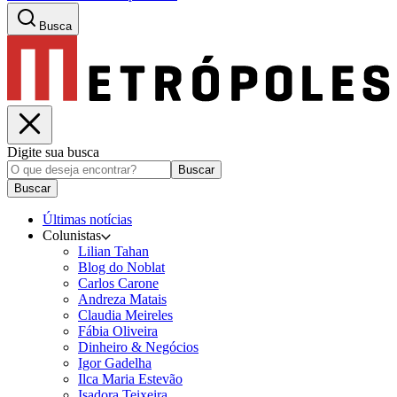
Busca
Digite sua busca
Buscar
Buscar
Últimas notícias
Colunistas
Lilian Tahan
Blog do Noblat
Carlos Carone
Andreza Matais
Claudia Meireles
Fábia Oliveira
Dinheiro & Negócios
Igor Gadelha
Ilca Maria Estevão
Isadora Teixeira