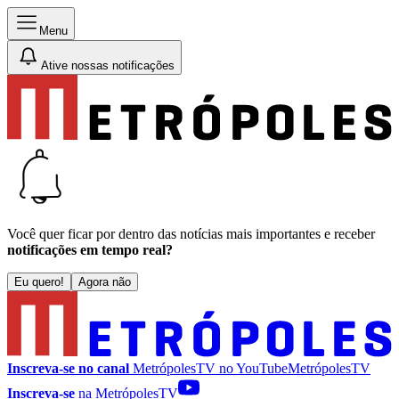
Menu
Ative nossas notificações
Você quer ficar por dentro das notícias mais importantes e receber
notificações em tempo real?
Eu quero!
Agora não
Inscreva-se no canal
MetrópolesTV no
YouTube
MetrópolesTV
Inscreva-se
na MetrópolesTV