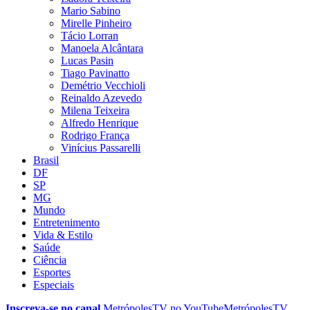
Mario Sabino
Mirelle Pinheiro
Tácio Lorran
Manoela Alcântara
Lucas Pasin
Tiago Pavinatto
Demétrio Vecchioli
Reinaldo Azevedo
Milena Teixeira
Alfredo Henrique
Rodrigo França
Vinícius Passarelli
Brasil
DF
SP
MG
Mundo
Entretenimento
Vida & Estilo
Saúde
Ciência
Esportes
Especiais
Inscreva-se no canal
MetrópolesTV no
YouTube
MetrópolesTV