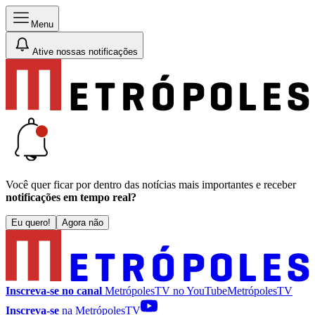
Menu
Ative nossas notificações
Você quer ficar por dentro das notícias mais importantes e receber
notificações em tempo real?
Eu quero!
Agora não
Inscreva-se no canal
MetrópolesTV no
YouTube
MetrópolesTV
Inscreva-se
na MetrópolesTV