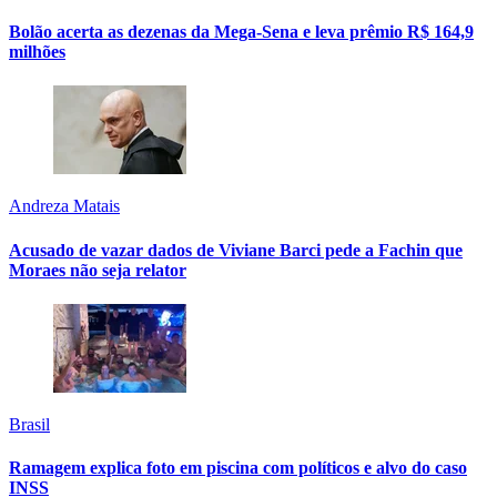
Bolão acerta as dezenas da Mega-Sena e leva prêmio R$ 164,9
milhões
Andreza Matais
Acusado de vazar dados de Viviane Barci pede a Fachin que
Moraes não seja relator
Brasil
Ramagem explica foto em piscina com políticos e alvo do caso
INSS