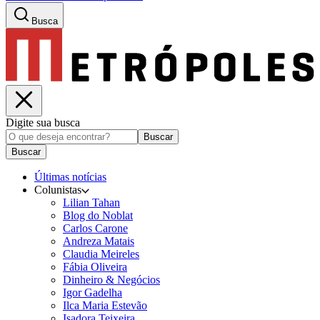
Busca
Digite sua busca
Buscar
Buscar
Últimas notícias
Colunistas
Lilian Tahan
Blog do Noblat
Carlos Carone
Andreza Matais
Claudia Meireles
Fábia Oliveira
Dinheiro & Negócios
Igor Gadelha
Ilca Maria Estevão
Isadora Teixeira