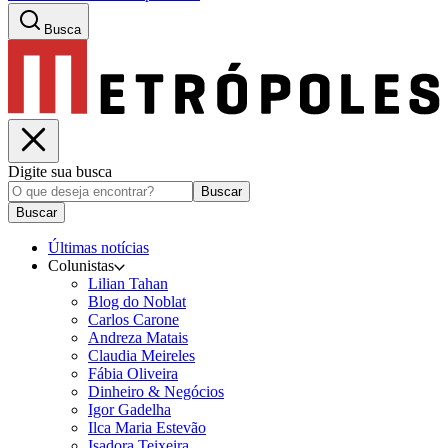
Busca
Digite sua busca
Buscar
Buscar
Últimas notícias
Colunistas
Lilian Tahan
Blog do Noblat
Carlos Carone
Andreza Matais
Claudia Meireles
Fábia Oliveira
Dinheiro & Negócios
Igor Gadelha
Ilca Maria Estevão
Isadora Teixeira