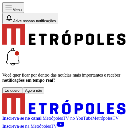
Menu
Ative nossas notificações
Você quer ficar por dentro das notícias mais importantes e receber
notificações em tempo real?
Eu quero!
Agora não
Inscreva-se no canal
MetrópolesTV no
YouTube
MetrópolesTV
Inscreva-se
na MetrópolesTV