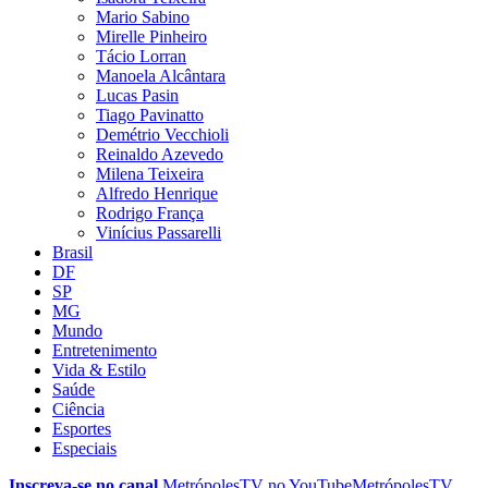
Mario Sabino
Mirelle Pinheiro
Tácio Lorran
Manoela Alcântara
Lucas Pasin
Tiago Pavinatto
Demétrio Vecchioli
Reinaldo Azevedo
Milena Teixeira
Alfredo Henrique
Rodrigo França
Vinícius Passarelli
Brasil
DF
SP
MG
Mundo
Entretenimento
Vida & Estilo
Saúde
Ciência
Esportes
Especiais
Inscreva-se no canal
MetrópolesTV no
YouTube
MetrópolesTV