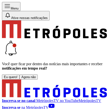
Menu
Ative nossas notificações
Você quer ficar por dentro das notícias mais importantes e receber
notificações em tempo real?
Eu quero!
Agora não
Inscreva-se no canal
MetrópolesTV no
YouTube
MetrópolesTV
Inscreva-se
na MetrópolesTV