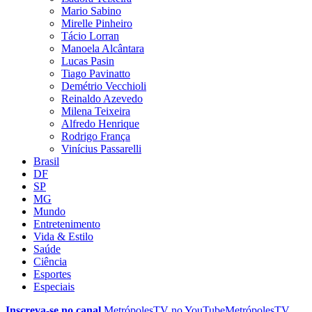
Mario Sabino
Mirelle Pinheiro
Tácio Lorran
Manoela Alcântara
Lucas Pasin
Tiago Pavinatto
Demétrio Vecchioli
Reinaldo Azevedo
Milena Teixeira
Alfredo Henrique
Rodrigo França
Vinícius Passarelli
Brasil
DF
SP
MG
Mundo
Entretenimento
Vida & Estilo
Saúde
Ciência
Esportes
Especiais
Inscreva-se no canal
MetrópolesTV no
YouTube
MetrópolesTV