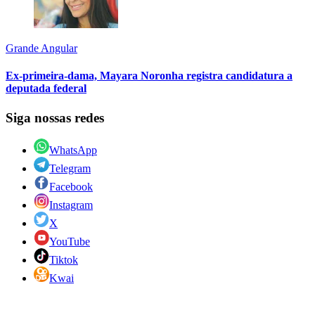
Grande Angular
Ex-primeira-dama, Mayara Noronha registra candidatura a
deputada federal
Siga nossas redes
WhatsApp
Telegram
Facebook
Instagram
X
YouTube
Tiktok
Kwai