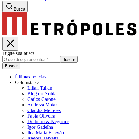
Busca
Digite sua busca
Buscar
Buscar
Últimas notícias
Colunistas
Lilian Tahan
Blog do Noblat
Carlos Carone
Andreza Matais
Claudia Meireles
Fábia Oliveira
Dinheiro & Negócios
Igor Gadelha
Ilca Maria Estevão
Isadora Teixeira