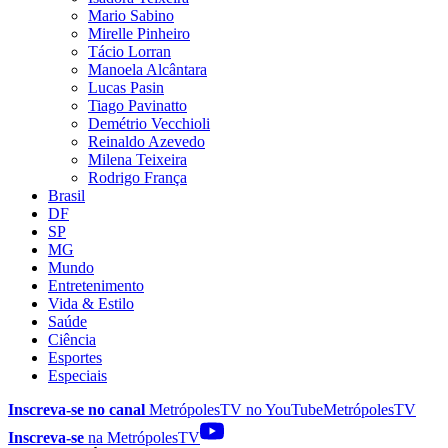
Mario Sabino
Mirelle Pinheiro
Tácio Lorran
Manoela Alcântara
Lucas Pasin
Tiago Pavinatto
Demétrio Vecchioli
Reinaldo Azevedo
Milena Teixeira
Rodrigo França
Brasil
DF
SP
MG
Mundo
Entretenimento
Vida & Estilo
Saúde
Ciência
Esportes
Especiais
Inscreva-se no canal
MetrópolesTV no
YouTube
MetrópolesTV
Inscreva-se
na MetrópolesTV