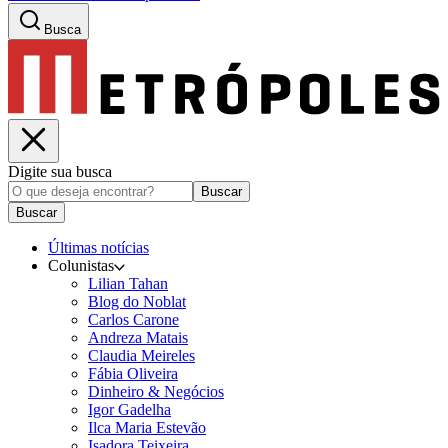
Busca
Digite sua busca
Buscar
Buscar
Últimas notícias
Colunistas
Lilian Tahan
Blog do Noblat
Carlos Carone
Andreza Matais
Claudia Meireles
Fábia Oliveira
Dinheiro & Negócios
Igor Gadelha
Ilca Maria Estevão
Isadora Teixeira