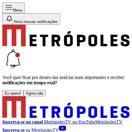
Menu
Ative nossas notificações
Você quer ficar por dentro das notícias mais importantes e receber
notificações em tempo real?
Eu quero!
Agora não
Inscreva-se no canal
MetrópolesTV no
YouTube
MetrópolesTV
Inscreva-se
na MetrópolesTV