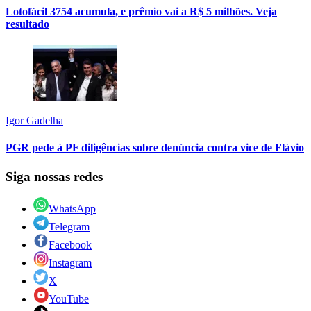
Lotofácil 3754 acumula, e prêmio vai a R$ 5 milhões. Veja
resultado
Igor Gadelha
PGR pede à PF diligências sobre denúncia contra vice de Flávio
Siga nossas redes
WhatsApp
Telegram
Facebook
Instagram
X
YouTube