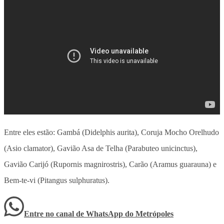
Entre eles estão: Gambá (Didelphis aurita), Coruja Mocho Orelhudo
(Asio clamator), Gavião Asa de Telha (Parabuteo unicinctus),
Gavião Carijó (Rupornis magnirostris), Carão (Aramus guarauna) e
Bem-te-vi (Pitangus sulphuratus).
Entre no canal de WhatsApp
do
Metrópoles