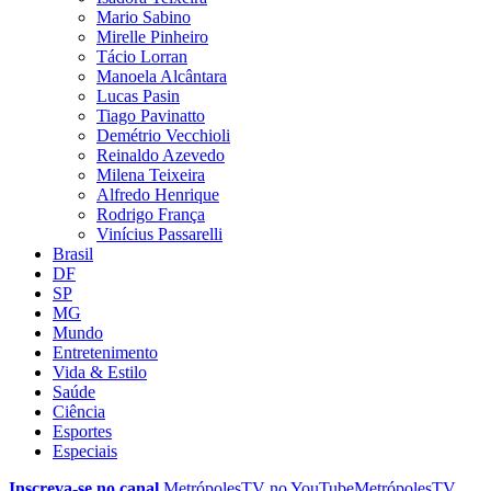
Mario Sabino
Mirelle Pinheiro
Tácio Lorran
Manoela Alcântara
Lucas Pasin
Tiago Pavinatto
Demétrio Vecchioli
Reinaldo Azevedo
Milena Teixeira
Alfredo Henrique
Rodrigo França
Vinícius Passarelli
Brasil
DF
SP
MG
Mundo
Entretenimento
Vida & Estilo
Saúde
Ciência
Esportes
Especiais
Inscreva-se no canal
MetrópolesTV no
YouTube
MetrópolesTV