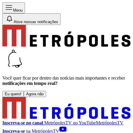
Menu
Ative nossas notificações
Você quer ficar por dentro das notícias mais importantes e receber
notificações em tempo real?
Eu quero!
Agora não
Inscreva-se no canal
MetrópolesTV no
YouTube
MetrópolesTV
Inscreva-se
na MetrópolesTV