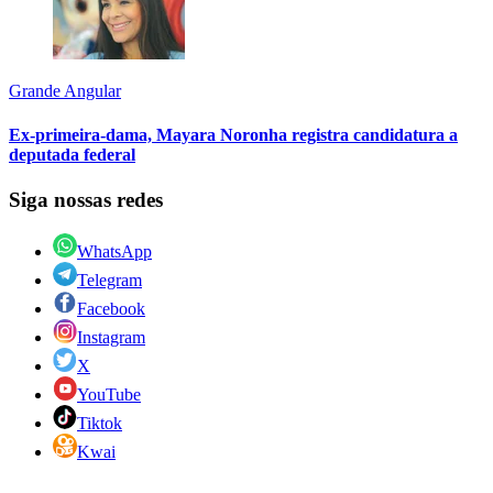
Grande Angular
Ex-primeira-dama, Mayara Noronha registra candidatura a
deputada federal
Siga nossas redes
WhatsApp
Telegram
Facebook
Instagram
X
YouTube
Tiktok
Kwai