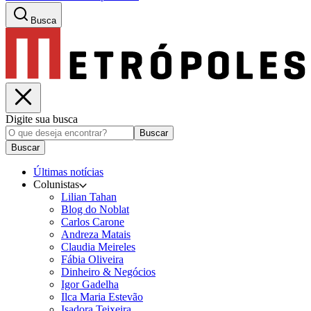
Busca
Digite sua busca
Buscar
Buscar
Últimas notícias
Colunistas
Lilian Tahan
Blog do Noblat
Carlos Carone
Andreza Matais
Claudia Meireles
Fábia Oliveira
Dinheiro & Negócios
Igor Gadelha
Ilca Maria Estevão
Isadora Teixeira