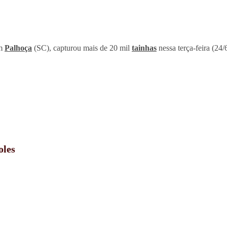
em
Palhoça
(SC), capturou mais de 20 mil
tainhas
nessa terça-feira (24
oles