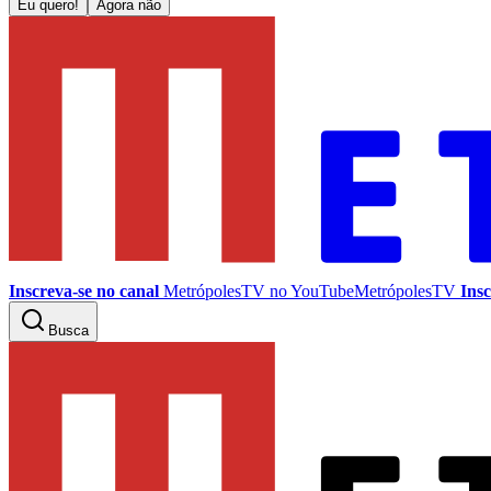
Eu quero!
Agora não
Inscreva-se no canal
MetrópolesTV no
YouTube
MetrópolesTV
Insc
Busca