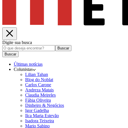
Digite sua busca
Buscar
Buscar
Últimas notícias
Colunistas
Lilian Tahan
Blog do Noblat
Carlos Carone
Andreza Matais
Claudia Meireles
Fábia Oliveira
Dinheiro & Negócios
Igor Gadelha
Ilca Maria Estevão
Isadora Teixeira
Mario Sabino