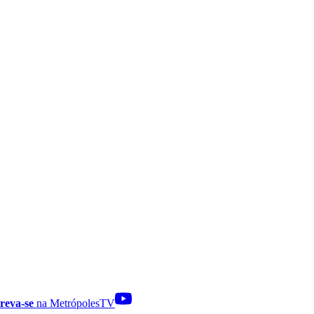
reva-se
na MetrópolesTV