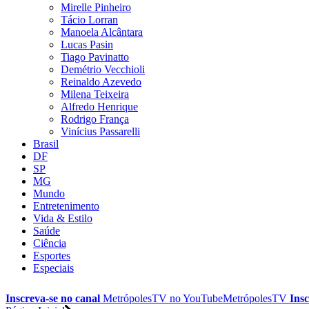
Mirelle Pinheiro
Tácio Lorran
Manoela Alcântara
Lucas Pasin
Tiago Pavinatto
Demétrio Vecchioli
Reinaldo Azevedo
Milena Teixeira
Alfredo Henrique
Rodrigo França
Vinícius Passarelli
Brasil
DF
SP
MG
Mundo
Entretenimento
Vida & Estilo
Saúde
Ciência
Esportes
Especiais
Inscreva-se no canal
MetrópolesTV no
YouTube
MetrópolesTV
Insc