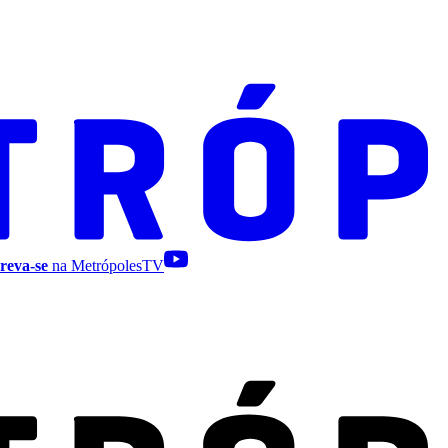
reva-se
na MetrópolesTV