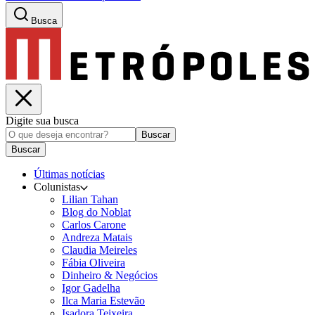
Busca
Digite sua busca
Buscar
Buscar
Últimas notícias
Colunistas
Lilian Tahan
Blog do Noblat
Carlos Carone
Andreza Matais
Claudia Meireles
Fábia Oliveira
Dinheiro & Negócios
Igor Gadelha
Ilca Maria Estevão
Isadora Teixeira