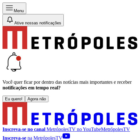
Menu
Ative nossas notificações
Você quer ficar por dentro das notícias mais importantes e receber
notificações em tempo real?
Eu quero!
Agora não
Inscreva-se no canal
MetrópolesTV no
YouTube
MetrópolesTV
Inscreva-se
na MetrópolesTV