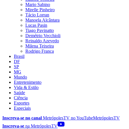
Mario Sabino
Mirelle Pinheiro
Tácio Lorran
Manoela Alcântara
Lucas Pasin
Tiago Pavinatto
Demétrio Vecchioli
Reinaldo Azevedo
Milena Teixeira
Rodrigo França
Brasil
DF
SP
MG
Mundo
Entretenimento
Vida & Estilo
Saúde
Ciência
Esportes
Especiais
Inscreva-se no canal
MetrópolesTV no
YouTube
MetrópolesTV
Inscreva-se
na MetrópolesTV