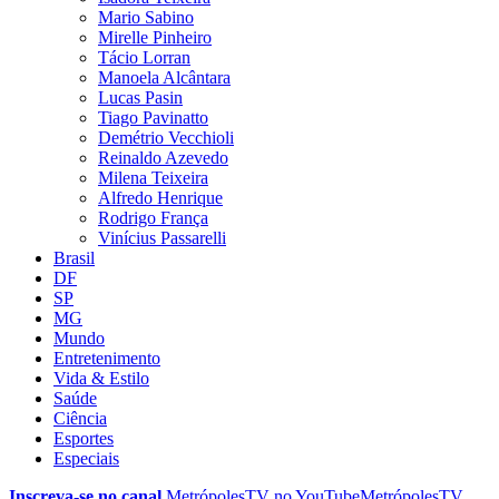
Mario Sabino
Mirelle Pinheiro
Tácio Lorran
Manoela Alcântara
Lucas Pasin
Tiago Pavinatto
Demétrio Vecchioli
Reinaldo Azevedo
Milena Teixeira
Alfredo Henrique
Rodrigo França
Vinícius Passarelli
Brasil
DF
SP
MG
Mundo
Entretenimento
Vida & Estilo
Saúde
Ciência
Esportes
Especiais
Inscreva-se no canal
MetrópolesTV no
YouTube
MetrópolesTV