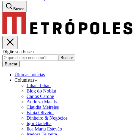
Busca
Digite sua busca
Buscar
Buscar
Últimas notícias
Colunistas
Lilian Tahan
Blog do Noblat
Carlos Carone
Andreza Matais
Claudia Meireles
Fábia Oliveira
Dinheiro & Negócios
Igor Gadelha
Ilca Maria Estevão
Isadora Teixeira