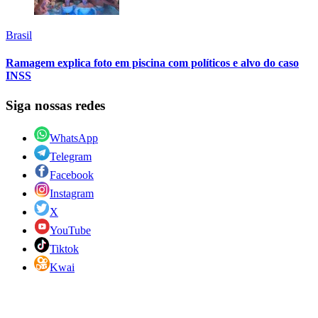
Brasil
Ramagem explica foto em piscina com políticos e alvo do caso
INSS
Siga nossas redes
WhatsApp
Telegram
Facebook
Instagram
X
YouTube
Tiktok
Kwai