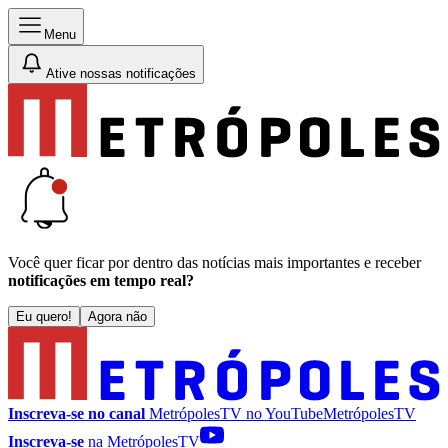
Menu
Ative nossas notificações
Você quer ficar por dentro das notícias mais importantes e receber
notificações em tempo real?
Eu quero!
Agora não
Inscreva-se no canal
MetrópolesTV no
YouTube
MetrópolesTV
Inscreva-se
na MetrópolesTV