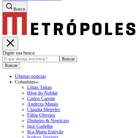
Busca
Digite sua busca
Buscar
Buscar
Últimas notícias
Colunistas
Lilian Tahan
Blog do Noblat
Carlos Carone
Andreza Matais
Claudia Meireles
Fábia Oliveira
Dinheiro & Negócios
Igor Gadelha
Ilca Maria Estevão
Isadora Teixeira