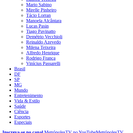
Mario Sabino
Mirelle Pinheiro
Tácio Lorran
Manoela Alcântara
Lucas Pasin
Tiago Pavinatto
Demétrio Vecchioli
Reinaldo Azevedo
Milena Teixeira
Alfredo Henrique
Rodrigo França
Vinícius Passarelli
Brasil
DF
SP
MG
Mundo
Entretenimento
Vida & Estilo
Saúde
Ciência
Esportes
Especiais
Inscreva-se no canal
MetrópolesTV no
YouTube
MetrópolesTV