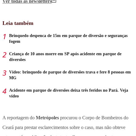
Ver todas
as newsletters
Leia também
Brinquedo despenca de 15m em parque de diversão e seguranças
fogem
Criança de 10 anos morre em SP após acidente em parque de
diversões
Vídeo: brinquedo de parque de diversões trava e fere 8 pessoas em
MG
Acidente em parque de diversões deixa três feridos no Pará. Veja
vídeo
A reportagem do
Metrópoles
procurou o Corpo de Bombeiros do
Ceará para prestar esclarecimentos sobre o caso, mas não obteve