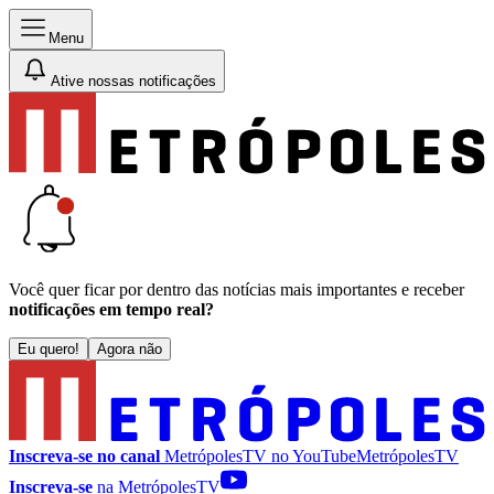
Menu
Ative nossas notificações
Você quer ficar por dentro das notícias mais importantes e receber
notificações em tempo real?
Eu quero!
Agora não
Inscreva-se no canal
MetrópolesTV no
YouTube
MetrópolesTV
Inscreva-se
na MetrópolesTV