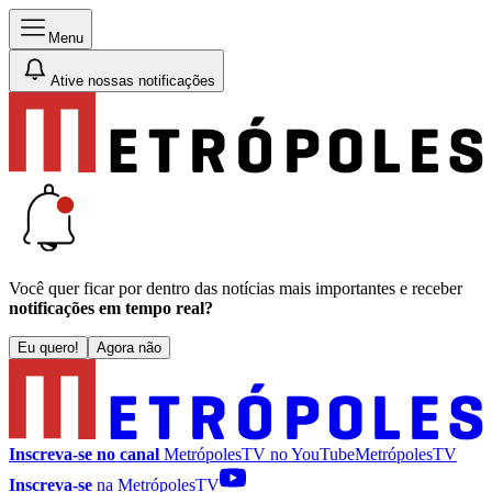
Menu
Ative nossas notificações
Você quer ficar por dentro das notícias mais importantes e receber
notificações em tempo real?
Eu quero!
Agora não
Inscreva-se no canal
MetrópolesTV no
YouTube
MetrópolesTV
Inscreva-se
na MetrópolesTV