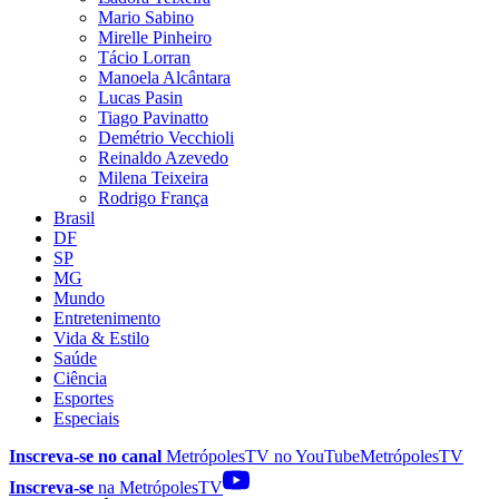
Mario Sabino
Mirelle Pinheiro
Tácio Lorran
Manoela Alcântara
Lucas Pasin
Tiago Pavinatto
Demétrio Vecchioli
Reinaldo Azevedo
Milena Teixeira
Rodrigo França
Brasil
DF
SP
MG
Mundo
Entretenimento
Vida & Estilo
Saúde
Ciência
Esportes
Especiais
Inscreva-se no canal
MetrópolesTV no
YouTube
MetrópolesTV
Inscreva-se
na MetrópolesTV