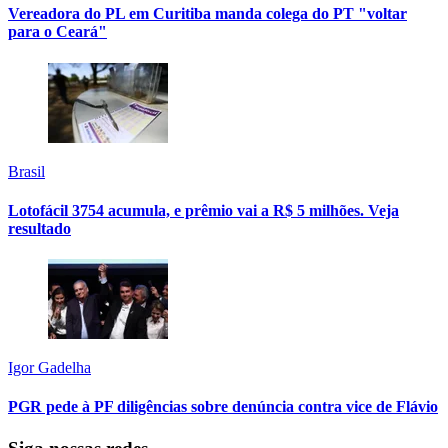
Vereadora do PL em Curitiba manda colega do PT "voltar
para o Ceará"
Brasil
Lotofácil 3754 acumula, e prêmio vai a R$ 5 milhões. Veja
resultado
Igor Gadelha
PGR pede à PF diligências sobre denúncia contra vice de Flávio