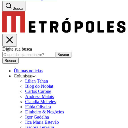
Busca
Digite sua busca
Buscar
Buscar
Últimas notícias
Colunistas
Lilian Tahan
Blog do Noblat
Carlos Carone
Andreza Matais
Claudia Meireles
Fábia Oliveira
Dinheiro & Negócios
Igor Gadelha
Ilca Maria Estevão
Isadora Teixeira