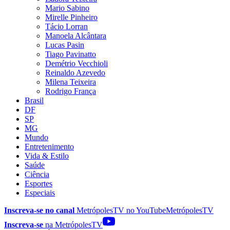
Mario Sabino
Mirelle Pinheiro
Tácio Lorran
Manoela Alcântara
Lucas Pasin
Tiago Pavinatto
Demétrio Vecchioli
Reinaldo Azevedo
Milena Teixeira
Rodrigo França
Brasil
DF
SP
MG
Mundo
Entretenimento
Vida & Estilo
Saúde
Ciência
Esportes
Especiais
Inscreva-se no canal
MetrópolesTV no
YouTube
MetrópolesTV
Inscreva-se
na MetrópolesTV