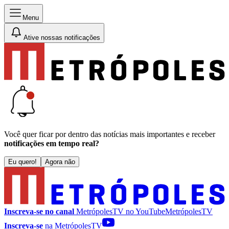
Menu
Ative nossas notificações
Você quer ficar por dentro das notícias mais importantes e receber
notificações em tempo real?
Eu quero!
Agora não
Inscreva-se no canal
MetrópolesTV no
YouTube
MetrópolesTV
Inscreva-se
na MetrópolesTV