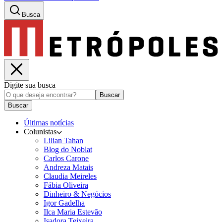
Busca
Digite sua busca
Buscar
Buscar
Últimas notícias
Colunistas
Lilian Tahan
Blog do Noblat
Carlos Carone
Andreza Matais
Claudia Meireles
Fábia Oliveira
Dinheiro & Negócios
Igor Gadelha
Ilca Maria Estevão
Isadora Teixeira