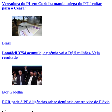
Vereadora do PL em Curitiba manda colega do PT "voltar
para o Ceará"
Brasil
Lotofácil 3754 acumula, e prêmio vai a R$ 5 milhões. Veja
resultado
Igor Gadelha
PGR pede à PF diligências sobre denúncia contra vice de Flávio