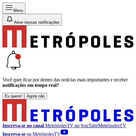
Menu
Ative nossas notificações
Você quer ficar por dentro das notícias mais importantes e receber
notificações em tempo real?
Eu quero!
Agora não
Inscreva-se no canal
MetrópolesTV no
YouTube
MetrópolesTV
Inscreva-se
na MetrópolesTV