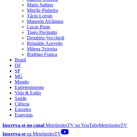
Mario Sabino
Mirelle Pinheiro
Tácio Lorran
Manoela Alcântara
Lucas Pasin
Tiago Pavinatto
Demétrio Vecchioli
Reinaldo Azevedo
Milena Teixeira
Rodrigo França
Brasil
DF
SP
MG
Mundo
Entretenimento
Vida & Estilo
Saúde
Ciência
Esportes
Especiais
Inscreva-se no canal
MetrópolesTV no
YouTube
MetrópolesTV
Inscreva-se
na MetrópolesTV