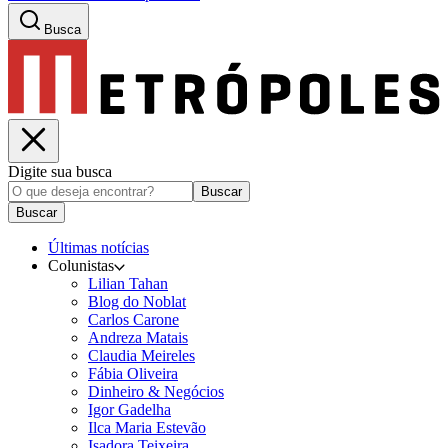
Busca
Digite sua busca
Buscar
Buscar
Últimas notícias
Colunistas
Lilian Tahan
Blog do Noblat
Carlos Carone
Andreza Matais
Claudia Meireles
Fábia Oliveira
Dinheiro & Negócios
Igor Gadelha
Ilca Maria Estevão
Isadora Teixeira