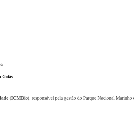
oá
m Goiás
idade (ICMBio)
, responsável pela gestão do Parque Nacional Marinho