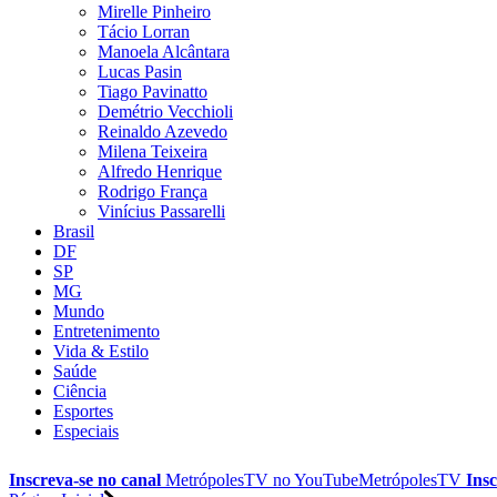
Mirelle Pinheiro
Tácio Lorran
Manoela Alcântara
Lucas Pasin
Tiago Pavinatto
Demétrio Vecchioli
Reinaldo Azevedo
Milena Teixeira
Alfredo Henrique
Rodrigo França
Vinícius Passarelli
Brasil
DF
SP
MG
Mundo
Entretenimento
Vida & Estilo
Saúde
Ciência
Esportes
Especiais
Inscreva-se no canal
MetrópolesTV no
YouTube
MetrópolesTV
Insc