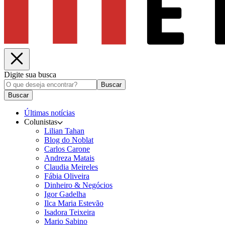
Digite sua busca
Buscar
Buscar
Últimas notícias
Colunistas
Lilian Tahan
Blog do Noblat
Carlos Carone
Andreza Matais
Claudia Meireles
Fábia Oliveira
Dinheiro & Negócios
Igor Gadelha
Ilca Maria Estevão
Isadora Teixeira
Mario Sabino