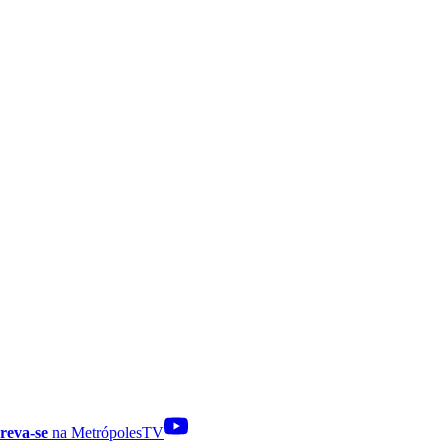
reva-se
na MetrópolesTV