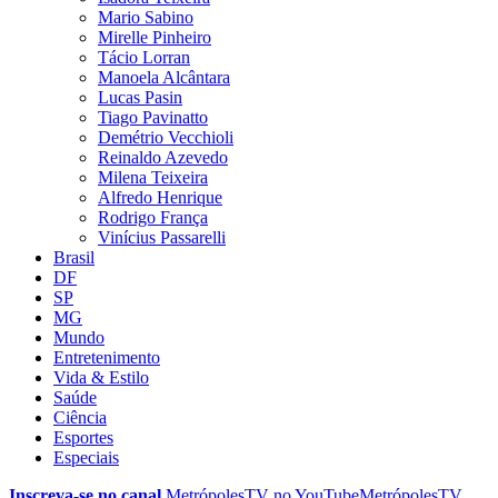
Mario Sabino
Mirelle Pinheiro
Tácio Lorran
Manoela Alcântara
Lucas Pasin
Tiago Pavinatto
Demétrio Vecchioli
Reinaldo Azevedo
Milena Teixeira
Alfredo Henrique
Rodrigo França
Vinícius Passarelli
Brasil
DF
SP
MG
Mundo
Entretenimento
Vida & Estilo
Saúde
Ciência
Esportes
Especiais
Inscreva-se no canal
MetrópolesTV no
YouTube
MetrópolesTV