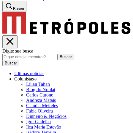
Busca
Digite sua busca
Buscar
Buscar
Últimas notícias
Colunistas
Lilian Tahan
Blog do Noblat
Carlos Carone
Andreza Matais
Claudia Meireles
Fábia Oliveira
Dinheiro & Negócios
Igor Gadelha
Ilca Maria Estevão
Isadora Teixeira