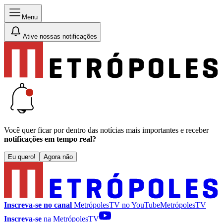
Menu
Ative nossas notificações
Você quer ficar por dentro das notícias mais importantes e receber
notificações em tempo real?
Eu quero!
Agora não
Inscreva-se no canal
MetrópolesTV no
YouTube
MetrópolesTV
Inscreva-se
na MetrópolesTV