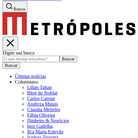
Busca
Digite sua busca
Buscar
Buscar
Últimas notícias
Colunistas
Lilian Tahan
Blog do Noblat
Carlos Carone
Andreza Matais
Claudia Meireles
Fábia Oliveira
Dinheiro & Negócios
Igor Gadelha
Ilca Maria Estevão
Isadora Teixeira