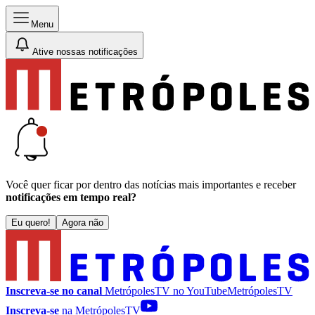
Menu
Ative nossas notificações
Você quer ficar por dentro das notícias mais importantes e receber
notificações em tempo real?
Eu quero!
Agora não
Inscreva-se no canal
MetrópolesTV no
YouTube
MetrópolesTV
Inscreva-se
na MetrópolesTV