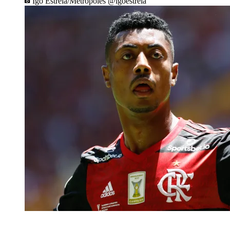
Igo Estrela/Metrópoles @igoestrela