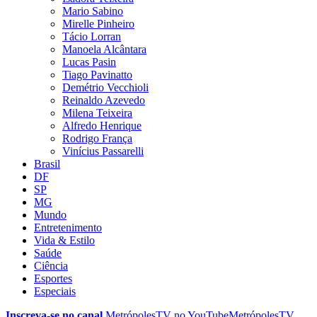
Mario Sabino
Mirelle Pinheiro
Tácio Lorran
Manoela Alcântara
Lucas Pasin
Tiago Pavinatto
Demétrio Vecchioli
Reinaldo Azevedo
Milena Teixeira
Alfredo Henrique
Rodrigo França
Vinícius Passarelli
Brasil
DF
SP
MG
Mundo
Entretenimento
Vida & Estilo
Saúde
Ciência
Esportes
Especiais
Inscreva-se no canal
MetrópolesTV no
YouTube
MetrópolesTV