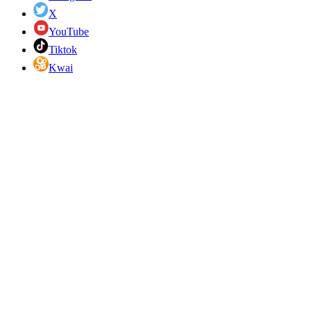
X
YouTube
Tiktok
Kwai