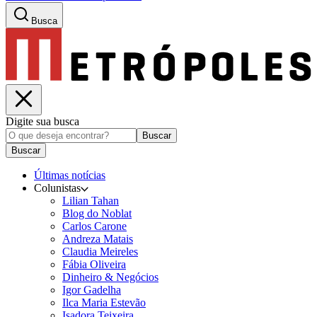
Busca
Digite sua busca
Buscar
Buscar
Últimas notícias
Colunistas
Lilian Tahan
Blog do Noblat
Carlos Carone
Andreza Matais
Claudia Meireles
Fábia Oliveira
Dinheiro & Negócios
Igor Gadelha
Ilca Maria Estevão
Isadora Teixeira