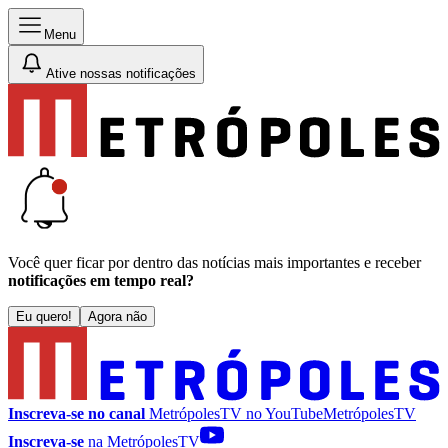
Menu
Ative nossas notificações
Você quer ficar por dentro das notícias mais importantes e receber
notificações em tempo real?
Eu quero!
Agora não
Inscreva-se no canal
MetrópolesTV no
YouTube
MetrópolesTV
Inscreva-se
na MetrópolesTV