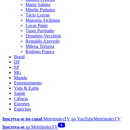
Mario Sabino
Mirelle Pinheiro
Tácio Lorran
Manoela Alcântara
Lucas Pasin
Tiago Pavinatto
Demétrio Vecchioli
Reinaldo Azevedo
Milena Teixeira
Rodrigo França
Brasil
DF
SP
MG
Mundo
Entretenimento
Vida & Estilo
Saúde
Ciência
Esportes
Especiais
Inscreva-se no canal
MetrópolesTV no
YouTube
MetrópolesTV
Inscreva-se
na MetrópolesTV