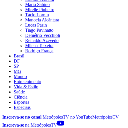
Mario Sabino
Mirelle Pinheiro
Tácio Lorran
Manoela Alcântara
Lucas Pasin
Tiago Pavinatto
Demétrio Vecchioli
Reinaldo Azevedo
Milena Teixeira
Rodrigo França
Brasil
DF
SP
MG
Mundo
Entretenimento
Vida & Estilo
Saúde
Ciência
Esportes
Especiais
Inscreva-se no canal
MetrópolesTV no
YouTube
MetrópolesTV
Inscreva-se
na MetrópolesTV