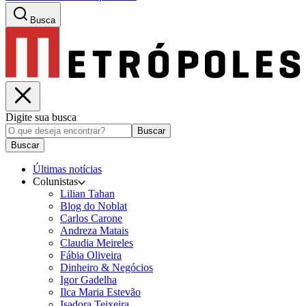
Busca
Digite sua busca
Buscar
Buscar
Últimas notícias
Colunistas
Lilian Tahan
Blog do Noblat
Carlos Carone
Andreza Matais
Claudia Meireles
Fábia Oliveira
Dinheiro & Negócios
Igor Gadelha
Ilca Maria Estevão
Isadora Teixeira