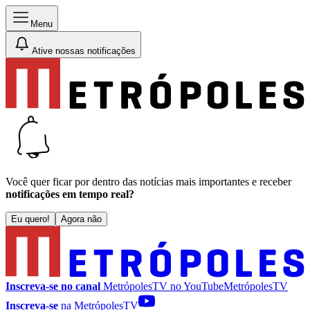
Menu
Ative nossas notificações
Você quer ficar por dentro das notícias mais importantes e receber
notificações em tempo real?
Eu quero!
Agora não
Inscreva-se no canal
MetrópolesTV no
YouTube
MetrópolesTV
Inscreva-se
na MetrópolesTV