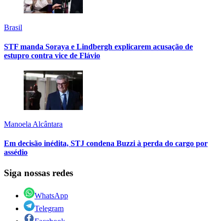
Brasil
STF manda Soraya e Lindbergh explicarem acusação de
estupro contra vice de Flávio
Manoela Alcântara
Em decisão inédita, STJ condena Buzzi à perda do cargo por
assédio
Siga nossas redes
WhatsApp
Telegram