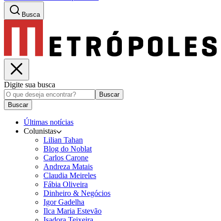
Busca
Digite sua busca
Buscar
Buscar
Últimas notícias
Colunistas
Lilian Tahan
Blog do Noblat
Carlos Carone
Andreza Matais
Claudia Meireles
Fábia Oliveira
Dinheiro & Negócios
Igor Gadelha
Ilca Maria Estevão
Isadora Teixeira