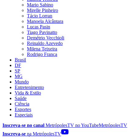
Mario Sabino
Mirelle Pinheiro
Tácio Lorran
Manoela Alcântara
Lucas Pasin
Tiago Pavinatto
Demétrio Vecchioli
Reinaldo Azevedo
Milena Teixeira
Rodrigo França
Brasil
DF
SP
MG
Mundo
Entretenimento
Vida & Estilo
Saúde
Ciência
Esportes
Especiais
Inscreva-se no canal
MetrópolesTV no
YouTube
MetrópolesTV
Inscreva-se
na MetrópolesTV