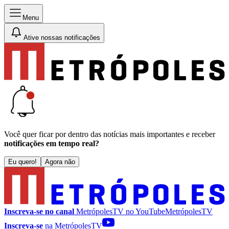
Menu
Ative nossas notificações
Você quer ficar por dentro das notícias mais importantes e receber
notificações em tempo real?
Eu quero!
Agora não
Inscreva-se no canal
MetrópolesTV no
YouTube
MetrópolesTV
Inscreva-se
na MetrópolesTV