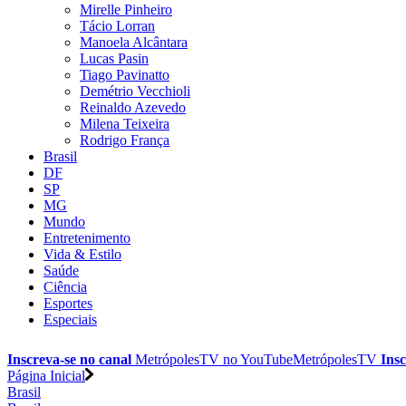
Mirelle Pinheiro
Tácio Lorran
Manoela Alcântara
Lucas Pasin
Tiago Pavinatto
Demétrio Vecchioli
Reinaldo Azevedo
Milena Teixeira
Rodrigo França
Brasil
DF
SP
MG
Mundo
Entretenimento
Vida & Estilo
Saúde
Ciência
Esportes
Especiais
Inscreva-se no canal
MetrópolesTV no
YouTube
MetrópolesTV
Insc
Página Inicial
Brasil