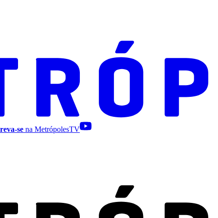
reva-se
na MetrópolesTV