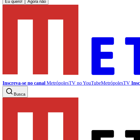
Eu quero!
Agora não
Inscreva-se no canal
MetrópolesTV no
YouTube
MetrópolesTV
Insc
Busca