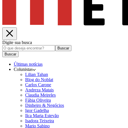
Digite sua busca
Buscar
Buscar
Últimas notícias
Colunistas
Lilian Tahan
Blog do Noblat
Carlos Carone
Andreza Matais
Claudia Meireles
Fábia Oliveira
Dinheiro & Negócios
Igor Gadelha
Ilca Maria Estevão
Isadora Teixeira
Mario Sabino