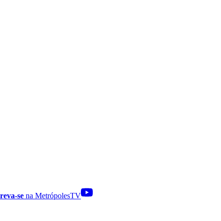
reva-se
na MetrópolesTV